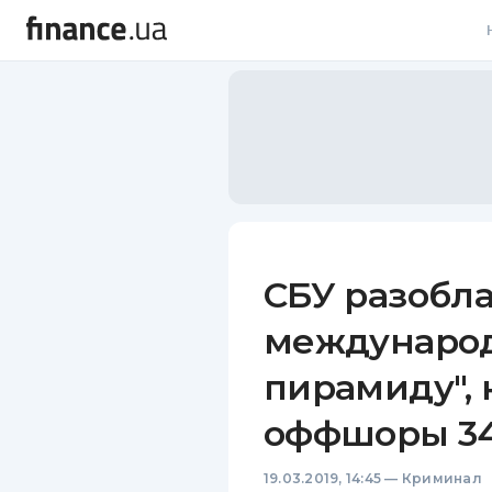
В
В
Л
А
Н
СБУ разобл
С
междунаро
П
пирамиду", 
Т
оффшоры 3
Р
19.03.2019, 14:45
—
Криминал