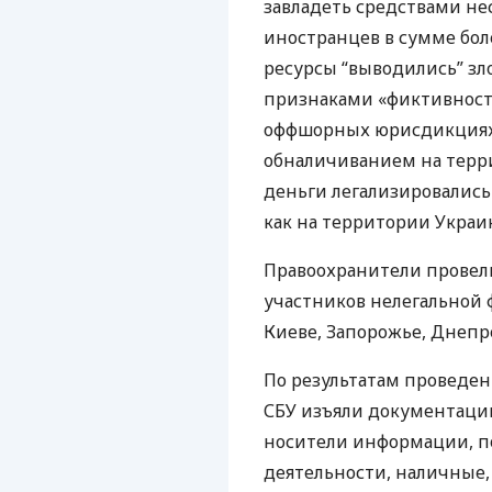
завладеть средствами не
иностранцев в сумме бол
ресурсы “выводились” з
признаками «фиктивност
оффшорных юрисдикциях
обналичиванием на терр
деньги легализировалис
как на территории Украин
Правоохранители провел
участников нелегальной 
Киеве, Запорожье, Днепре
По результатам проведе
СБУ
изъяли документаци
носители информации, 
деятельности, наличные,