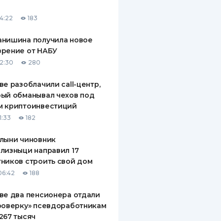
ДИТЕЛИ ПО
14:22
183
ВАНИЮ
анишина получила новое
РАХОВЫЕ ПОЛИСЫ
зрение от НАБУ
12:30
280
ВЫЕ КОМПАНИИ
ве разоблачили call-центр,
 О СТРАХОВЫХ
ИЯХ
ый обманывал чехов под
м криптоинвестиций
КА И ОПЛАТА
1:33
182
ТЫ
лыни чиновник
лизныци направил 17
ников строить свой дом
06:42
188
ве два пенсионера отдали
роверку» псевдоработникам
267 тысяч