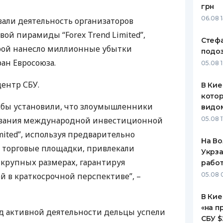
грн
ЕЖЕМЕСЯЧНЫЙ ОБЗОР
ПУТЕВО
06.08 
али деятельность организаторов
КЕШБЭКА
СТРАХО
й пирамиды “Forex Trend Limіted”,
Стеф
ПУТЕВОДИТЕЛИ ПО
ВСЕ СТ
рой нанесло миллионные убытки
подо
БАНКОВСКИМ КАРТАМ
ан Евросоюза.
05.08 
СТРАХО
-центр
СБУ
.
В Кие
ОТЗЫВЫ
КОМПАН
котор
бы установили, что злоумышленники
видо
ДОСТАВ
вания международной инвестиционной
05.08 1
mіted”, используя предварительно
КОНТАК
На Во
 торговые площадки, привлекали
Укрза
 крупных размерах, гарантируя
работ
 в краткосрочной перспективе”, –
05.08 
В Кие
«на п
од активной деятельности дельцы успели
СБУ $