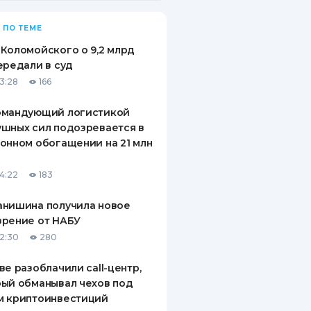
 ПО ТЕМЕ
Коломойского о 9,2 млрд
ередали в суд
13:28
166
омандующий логистикой
шных сил подозревается в
онном обогащении на 21 млн
14:22
183
анишина получила новое
зрение от НАБУ
12:30
280
ве разоблачили call-центр,
ый обманывал чехов под
м криптоинвестиций