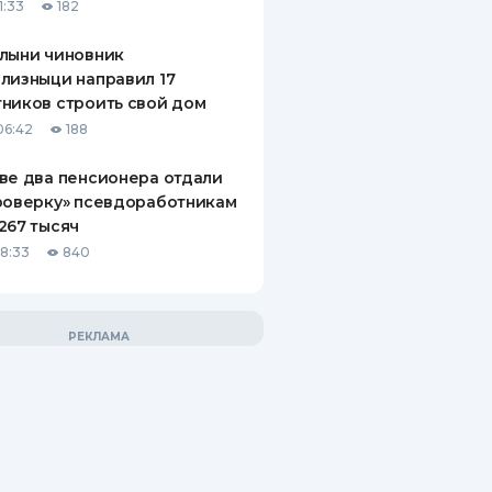
1:33
182
лыни чиновник
лизныци направил 17
ников строить свой дом
06:42
188
ве два пенсионера отдали
роверку» псевдоработникам
267 тысяч
18:33
840