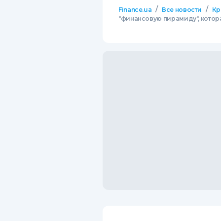
/
/
Finance.ua
Все новости
Кр
"финансовую пирамиду", кото