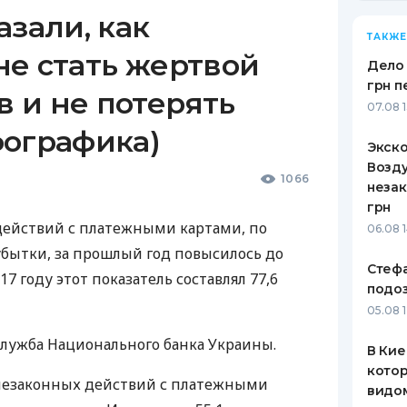
азали, как
ТАКЖЕ
не стать жертвой
Дело 
грн п
 и не потерять
07.08 
фографика)
Экск
Возду
1066
незак
грн
действий с платежными картами, по
06.08 
бытки, за прошлый год повысилось до
Стеф
017 году этот показатель составлял 77,6
подо
05.08 
лужба Национального банка Украины.
В Кие
котор
незаконных действий с платежными
видо