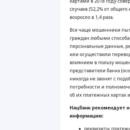
картами в 2018 году сове
случаев (52,2% от общего
возросло в 1,4 раза.
Все чаще мошенники пыт
граждан любыми способам
персональные данные, р
или осуществили перево
влиянием в пользу моше
представители банка (ос
никогда не звонят с под
потребности и полномоч
об их платежных картах и
Нацбанк рекомендует 
информацию:
реквизиты платежны