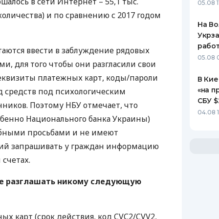
ршалось в сети Интернет – 55,1 тыс.
05.08 1
 количества) и по сравнению с 2017 годом
На Во
Укрза
работ
аются ввести в заблуждение рядовых
05.08 
и, для того чтобы они разгласили свои
еквизиты платежных карт, коды/пароли
В Кие
«на п
д средств под психологическим
СБУ $
нников. Поэтому
НБУ
отмечает, что
04.08 
обенно Национального банка Украины)
обными просьбами и не имеют
ий запрашивать у граждан информацию
 счетах.
не разглашать никому следующую
х карт (срок действия, код CVС2/CVV2,