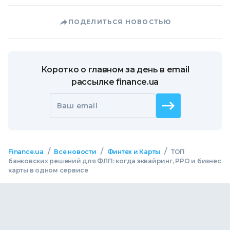
ПОДЕЛИТЬСЯ НОВОСТЬЮ
Коротко о главном за день в email
рассылке finance.ua
Ваш email
/
/
/
Finance.ua
Все новости
Финтех и Карты
ТОП
банковских решений для ФЛП: когда эквайринг, РРО и бизнес
карты в одном сервисе