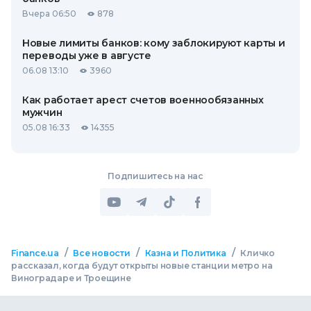
Вчера 06:50
878
Новые лимиты банков: кому заблокируют карты и
переводы уже в августе
06.08 13:10
3960
Как работает арест счетов военнообязанных
мужчин
05.08 16:33
14355
Подпишитесь на нас
/
/
/
Finance.ua
Все новости
Казна и Политика
Кличко
рассказал, когда будут открыты новые станции метро на
Виноградаре и Троещине