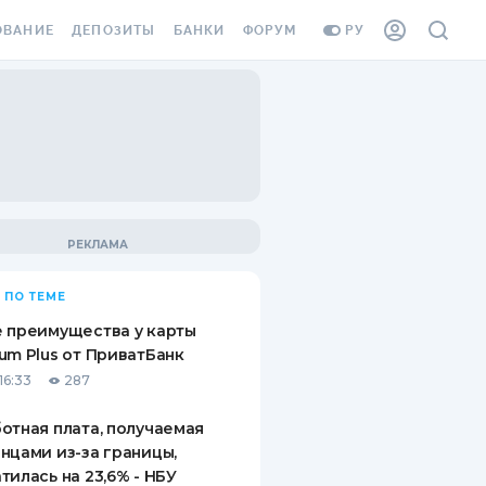
ОВАНИЕ
ДЕПОЗИТЫ
БАНКИ
ФОРУМ
РУ
ВСЕ ДЕПОЗИТЫ
ВСЕ БАНКИ
ВАНИЕ ЖИЛЬЯ ОТ
ДЕПОЗИТЫ В USD
ОТЗЫВЫ О БАНКАХ
И ШАХЕДОВ
ДЕПОЗИТЫ В EUR
МИКРОФИНАНСОВЫЕ
АХОВКА ЗАГРАНИЦУ
ОРГАНИЗАЦИИ
БОНУС К ДЕПОЗИТАМ
ОТЗЫВЫ ОБ МФО
УСЛОВИЯ АКЦИИ
Я КАРТА
 ПО ТЕМЕ
ВОПРОСЫ И ОТВЕТЫ
ОННАЯ ВИНЬЕТКА
 преимущества у карты
ДЕПОЗИТНЫЙ КАЛЬКУЛЯТОР
um Plus от ПриватБанк
Я СОТРУДНИКОВ
16:33
287
ПУТЕВОДИТЕЛИ ПО
SSISTANCE
СБЕРЕЖЕНИЯМ
отная плата, получаемая
нцами из-за границы,
ВАНИЕ ОТ
тилась на 23,6% - НБУ
ТНЫХ СЛУЧАЕВ