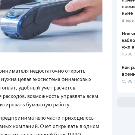
приви
преим
ныне 
Вчера 
Новые
забло
уже в
06.08 1
Как р
ринимателя недостаточно открыть
воен
у нужна целая экосистема финансовых
05.08 1
 оплат, удобный учет расчетов,
 расходов, возможность управлять всем
изировать бумажную работу.
д предпринимателю часто приходилось
азных компаний. Счет открывать в одном
ключать через другой банк, ПРРО