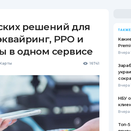
ских решений для
ТАКЖЕ
эквайринг, РРО и
Какие
Premi
ы в одном сервисе
Вчера 
 Карты
16741
Зараб
украи
сокра
Вчера 
НБУ 
клиен
Вчера 
Топ-5