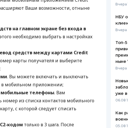
нным мобильным приложением Credit
Вчера 
 расширяют Ваши возможности, отныне
ЕЖЕМЕСЯЧНЫЙ ОБЗОР
ПУТЕВО
КЕШБЭКА
СТРАХО
НБУ 
клиен
ПУТЕВОДИТЕЛИ ПО
ВСЕ СТ
дств на главном экране без входа в
Вчера 
БАНКОВСКИМ КАРТАМ
 этого необходимо выбрать в настройках
СТРАХО
Топ-5
приви
ОТЗЫВЫ
евод средств между картами Credit
КОМПАН
преим
номер карты получателя и выберите
ныне 
ДОСТАВ
;
Вчера 
ами
. Вы можете включать и выключать
КОНТАК
Новые
 в мобильном приложении;
забло
ь мобильные телефоны
. Вам
уже в
ь номер из списка контактов мобильного
06.08 1
 карту, с которой следует списать
Как р
воен
VC2-кодом
только в 3 шага. После
05.08 1