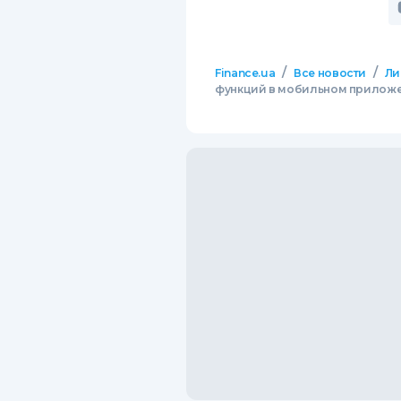
/
/
Finance.ua
Все новости
Ли
функций в мобильном прилож