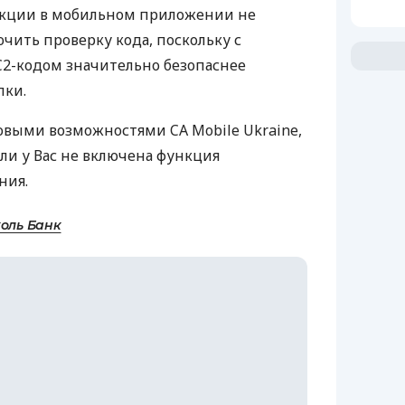
нкции в мобильном приложении не
ючить проверку кода, поскольку с
C2-кодом значительно безопаснее
пки.
овыми возможностями CA Mobile Ukraine,
ли у Вас не включена функция
ния.
коль Банк