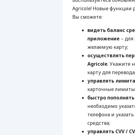
Воспользуйтесь обновле
Agricole! Новые функции
Вы сможете:
видеть баланс сре
приложение
– для
желаемую карту;
осуществлять пер
Agricole
. Укажите 
карту для перевода
управлять лимит
карточные лимиты
быстро пополнят
необходимо указат
телефона и указать
средства;
управлять
CVV
/ C