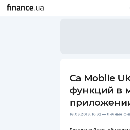
В
В
Л
А
Н
Сa Mobile Uk
С
функций в 
П
приложени
Т
18.03.2019, 16:32
—
Личные фи
Р