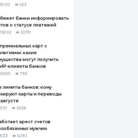
10:00
453
ДИТЕЛИ ПО
ВАНИЮ
обяжет банки информировать
тов о статусе платежей
РАХОВЫЕ ПОЛИСЫ
08:02
2099
ВЫЕ КОМПАНИИ
 премиальных карт с
легиями: какие
 О СТРАХОВЫХ
ИЯХ
ущества могут получить
VIP-клиенты банков
КА И ОПЛАТА
06:50
790
ТЫ
 лимиты банков: кому
кируют карты и переводы
 августе
3:10
3628
аботает арест счетов
нообязанных мужчин
6:33
14190