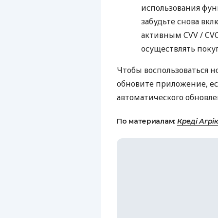
использования фу
забудьте снова вкл
активным
CVV
/ CV
осуществлять поку
Чтобы воспользоваться н
обновите приложение, ес
автоматического обновле
По материалам:
Креді Агрі