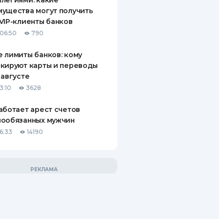
легиями: какие
ущества могут получить
VIP-клиенты банков
06:50
790
 лимиты банков: кому
кируют карты и переводы
 августе
3:10
3628
аботает арест счетов
нообязанных мужчин
6:33
14190