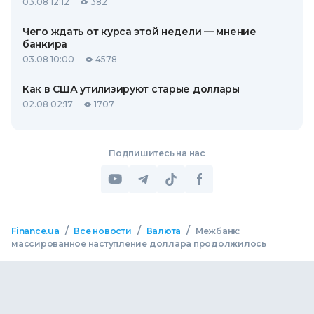
03.08 12:12
382
Чего ждать от курса этой недели — мнение
банкира
03.08 10:00
4578
Как в США утилизируют старые доллары
02.08 02:17
1707
Подпишитесь на нас
/
/
/
Finance.ua
Все новости
Валюта
Межбанк:
массированное наступление доллара продолжилось