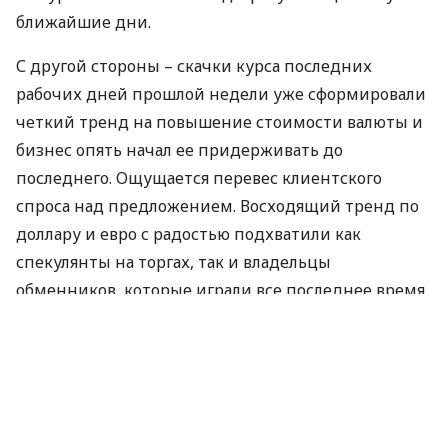
ближайшие дни.
С другой стороны – скачки курса последних
рабочих дней прошлой недели уже сформировали
четкий тренд на повышение стоимости валюты и
бизнес опять начал ее придерживать до
последнего. Ощущается перевес клиентского
спроса над предложением. Восходящий тренд по
доллару и евро с радостью подхватили как
спекулянты на торгах, так и владельцы
обменников, которые играли все последнее время
“на повышение”. Это психологически работает
против гривны и создает почву для активной
раскачки рынка в ближайшее время.
На фоне валютного ажиотажа, а также завтрашнего
проведения очередного аукциона по размещению