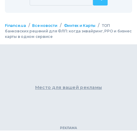
/
/
/
Finance.ua
Все новости
Финтех и Карты
ТОП
банковских решений для ФЛП: когда эквайринг, РРО и бизнес
карты в одном сервисе
Место для вашей рекламы