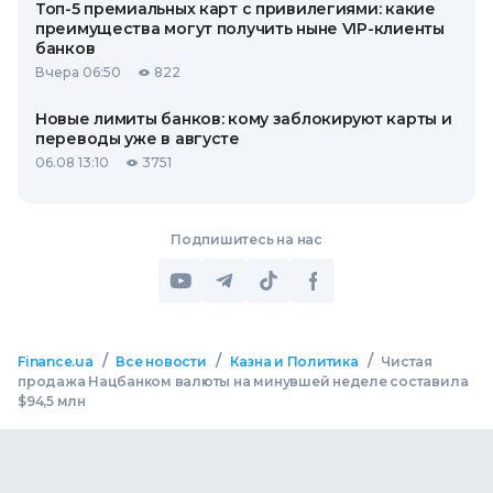
Топ-5 премиальных карт с привилегиями: какие
преимущества могут получить ныне VIP-клиенты
банков
Вчера 06:50
822
Новые лимиты банков: кому заблокируют карты и
переводы уже в августе
06.08 13:10
3751
Подпишитесь на нас
/
/
/
Finance.ua
Все новости
Казна и Политика
Чистая
продажа Нацбанком валюты на минувшей неделе составила
$94,5 млн