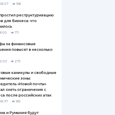
08:07
168
ДИТЕЛИ ПО
ВАНИЮ
простил реструктуризацию
в для бизнеса: что
РАХОВЫЕ ПОЛИСЫ
нилось
16:00
171
ВЫЕ КОМПАНИИ
фы за финансовые
 О СТРАХОВЫХ
ИЯХ
ения повысят в несколько
КА И ОПЛАТА
12:03
275
ТЫ
овые каникулы и свободные
мические зоны:
едитель «Новой почты»
ал снять ограничения с
са после российских атак
08:37
185
на и Румыния будут