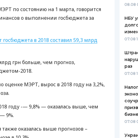
08.08 
МЭРТ
по состоянию на 1 марта, говорится
ЕЖЕМЕСЯЧНЫЙ ОБЗОР
ПУТЕВО
КЕШБЭКА
СТРАХО
инансов о выполнении госбюджета за
НБУ у
долго
ПУТЕВОДИТЕЛИ ПО
ВСЕ СТ
изме
БАНКОВСКИМ КАРТАМ
 госбюджета в 2018 составил 59,3 млрд
07.08 
СТРАХО
Штра
ОТЗЫВЫ
КОМПАН
наруш
 млрд грн больше, чем прогноз,
раз
джетом-2018.
ДОСТАВ
07.08 
по оценке
МЭРТ
, вырос в 2018 году на 3,2%,
КОНТАК
Налог
оза.
эконо
соучр
018 году -— 9,8% — оказалась выше, чем
призв
бизне
— 9%.
07.08 
также оказалась выше прогнозов –
Украи
озе в 10,3%.