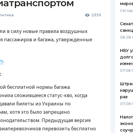
виатранспортом
миро
Сегодн
литика
2359
Сена
санкц
или в силу новые правила воздушных
08.08 
я пассажиров и багажа, утвержденные
НБУ у
долго
ws
.
изме
07.08 
:
Штра
ной бесплатной нормы багажа.
наруш
онила сложившееся статус-кво, когда
раз
авали билеты из Украины по
07.08 
ам, хотя это было запрещено
Налог
онодательством. Предыдущая версия
эконо
авиаперевозчиков перевозить бесплатно
соучр