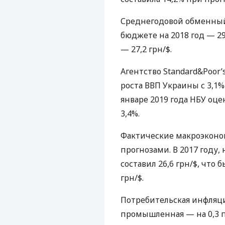
Среднегодовой обменный
бюджете на 2018 год — 29,
— 27,2 грн/$.
Агентство Standard&Poor’
роста
ВВП
Украины с 3,1% 
январе 2019 года
НБУ
оцен
3,4%.
Фактические макроэконо
прогнозами. В 2017 году
составил 26,6 грн/$, что 
грн/$.
Потребительская инфляция 
промышленная — на 0,3 п