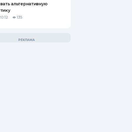
вать альтернативную
тику
20:12
135