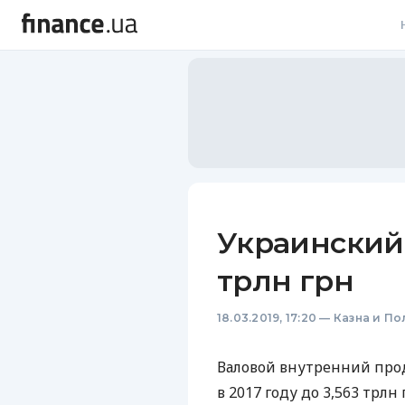
В
В
Л
А
Н
Украинский
С
трлн грн
П
18.03.2019, 17:20
—
Казна и По
Т
Р
Валовой внутренний прод
в 2017 году до 3,563 трлн