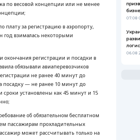
ажа по весовой концепции или не менее
призв
бизне
концепции;
07.08 
о плату за регистрацию в аэропорту,
Украи
ин год взималась некоторыми
разви
логис
06.08 
 окончания регистрации и посадки в
равила обязывали авиаперевозчиков
регистрации не ранее 40 минут до
а посадку — не ранее 10 минут до
ти сроки установлены как 45 минут и 15
нно;
требование об обязательном бесплатном
сем пассажирам прохладительных
пассажир может рассчитывать только на