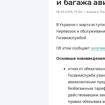
и багажа а
18.03.2019, 17:00
—
Казна и По
В Украине с марта вступ
перевозок и обслуживани
Госавиаслужбой.
Об этом сообщает
aviane
Основные нововведения
отказ от обязатель
Госавиаслужба узак
авиакомпании прод
безбагажным тариф
действовавшим зак
правил обязывала 