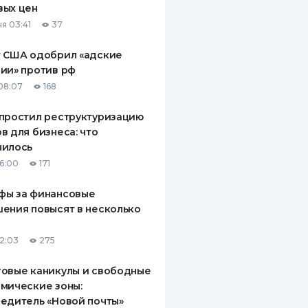
вых цен
я 03:41
37
т США одобрил «адские
ии» против рф
08:07
168
простил реструктуризацию
в для бизнеса: что
нилось
16:00
171
фы за финансовые
ения повысят в несколько
12:03
275
овые каникулы и свободные
мические зоны:
едитель «Новой почты»