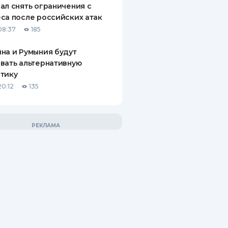
ал снять ограничения с
са после российских атак
08:37
185
на и Румыния будут
вать альтернативную
тику
20:12
135