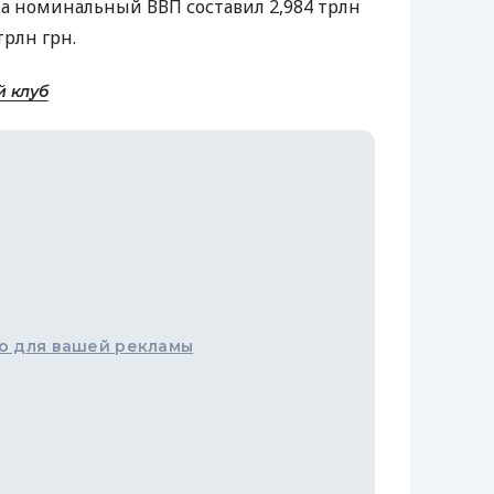
%, а номинальный
ВВП
составил 2,984 трлн
трлн грн.
й клуб
о для вашей рекламы