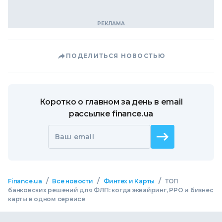
ПОДЕЛИТЬСЯ НОВОСТЬЮ
Коротко о главном за день в email
рассылке finance.ua
Ваш email
/
/
/
Finance.ua
Все новости
Финтех и Карты
ТОП
банковских решений для ФЛП: когда эквайринг, РРО и бизнес
карты в одном сервисе