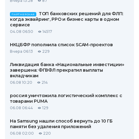
Вчера 13:28
87
ТОП банковских решений для ФЛП:
ПАРТНЕРСКАЯ
когда эквайринг, РРО и бизнес карты в одном
сервисе
04.08 06:50
14517
НКЦБФР пополнила список SCAM-проектов
Вчера 06:13
229
Ликвидация банка «Национальные инвестиции»
завершена: ФГВФЛ прекратил выплаты
вкладчикам
06.08 10:20
214
россия уничтожила логистический комплекс с
товарами PUMA
06.08 06:44
129
На Samsung нашли способ вернуть до 10 ГБ
памяти без удаления приложений
06.08 02:00
220