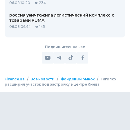
06.08 10:20
234
россия уничтожила логистический комплекс с
товарами PUMA
06.08 06:44
145
Подпишитесь на нас
/
/
/
Finance.ua
Все новости
Фондовый рынок
Тигипко
расширил участок под застройку в центре Киева