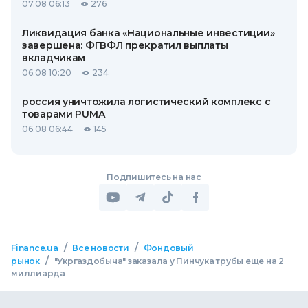
07.08 06:13
276
Ликвидация банка «Национальные инвестиции»
завершена: ФГВФЛ прекратил выплаты
вкладчикам
06.08 10:20
234
россия уничтожила логистический комплекс с
товарами PUMA
06.08 06:44
145
Подпишитесь на нас
/
/
Finance.ua
Все новости
Фондовый
/
рынок
"Укргаздобыча" заказала у Пинчука трубы еще на 2
миллиарда