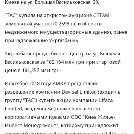
Киеве на ул. Большая Васильковская, 39.
“
ТАС
” купила на открытом аукционе
СЕТАМ
земельный участок (0,2599 га) и объекты
недвижимого имущества (офисные здания), ранее
принадлежавшие Укргазбанку.
Укргазбанк продал бизнес-центр на ул. Большая
Васильковская за 182,164 млн грн при стартовой
цене в 181,257 млн грн.
В октябре 2018 года
АМКУ
предоставил
разрешение компании Devisal Limited (входит в
группу “
ТАС
”) купить акции компании Lifaza
Limited, владеющей (прямо и косвенно)
корпоративными правами
ООО
“Киев Жилье-
Инвест Менеджмент”, которому принадлежит
соседний земельный участок площадью 0,44 га на