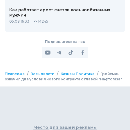
Как работает арест счетов военнообязанных
мужчин
05.08 16:33
14245
Подпишитесь на нас
/
/
/
Finance.ua
Все новости
Казна и Политика
Гройсман
озвучил два условия нового контракта с главой "Нафтогаза"
Место для вашей рекламы