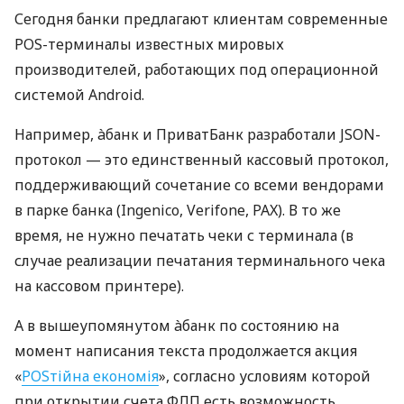
Сегодня банки предлагают клиентам современные
POS-терминалы известных мировых
производителей, работающих под операционной
системой Android.
Например, àбанк и ПриватБанк разработали JSON-
протокол — это единственный кассовый протокол,
поддерживающий сочетание со всеми вендорами
в парке банка (Ingenico, Verifone, PAX). В то же
время, не нужно печатать чеки с терминала (в
случае реализации печатания терминального чека
на кассовом принтере).
А в вышеупомянутом àбанк по состоянию на
момент написания текста продолжается акция
«
POSтійна економія
», согласно условиям которой
при открытии счета ФЛП есть возможность