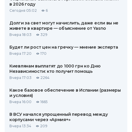
в 2026 году
Сегодня 05:02
6
Долги за свет могут начислить, даже если вы не
живете в квартире — объяснение от Yasno
Вчера 18:03
329
Будет ли рост цен на гречку — мнение эксперта
Вчера 17:20
170
Киевлянам выплатят до 1000 грн ко Дню
Независимости: кто получит помощь
Вчера 17:03
2264
Какое базовое обеспечение в Испании (размеры
и условия)
Вчера 16:00
1665
В ВСУ начался упрощенный перевод между
корпусами через «Армия+»
Вчера 13:34
209