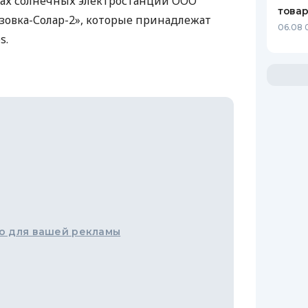
тах солнечных электростанций
ООО
това
дзовка-Солар-2», которые принадлежат
06.08 
s.
о для вашей рекламы