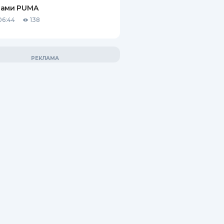
рами PUMA
06:44
138