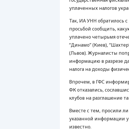
Государственная фискальн
уплаченных налогов укр
Так, ИА
УНН
обратилось с
просьбой сообщить, какую
уплачено четырьмя оте
“Динамо” (Киев), “Шахтер
(Львов). Журналисты по
информацию в разрезе д
налога на доходы физичес
Впрочем, в
ГФС
информиро
ФК отказались, сославшис
клубов на разглашение т
Вместе с тем, просили ли
указанной информации у
известно.