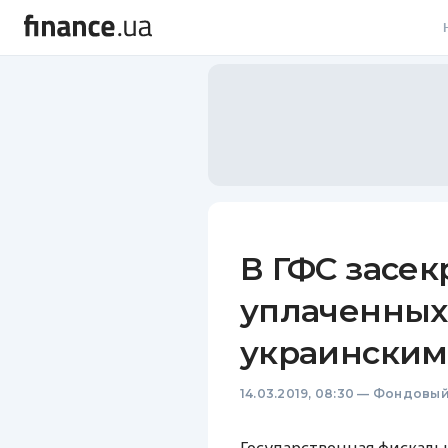
В
В
Л
А
Н
В ГФС засе
С
уплаченных
П
украинским
Т
14.03.2019, 08:30
—
Фондовый
Р