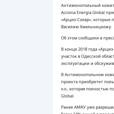
Антимонопольный комит
Acciona Energia Global п
«Арциз-Солар», которые
Василию Хмельницкому.
Об этом сообщили в прес
В конце 2018 года «Арци
участок в Одесской облас
эксплуатации и обслужив
В Антимонопольном коми
проекта приобретет польс
o.o., которая полностью 
Global.
Ранее
АМКУ
уже разрешил