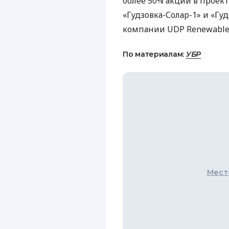
более 50% акций в проек
«Гудзовка-Солар-1» и «Гу
компании
UDP
Renewable
По материалам:
УБР
Мест