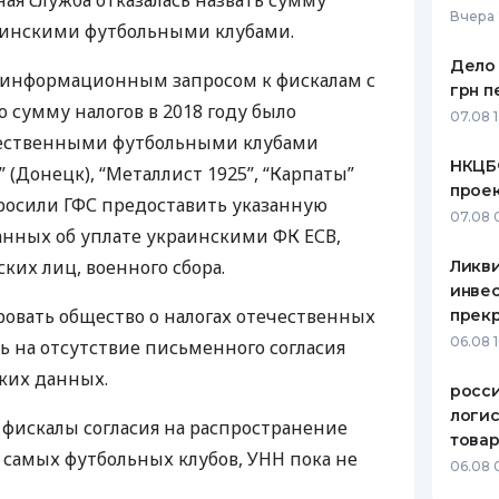
ая служба отказалась назвать сумму
Вчера 
аинскими футбольными клубами.
ЕЖЕМЕСЯЧНЫЙ ОБЗОР
ПУТЕВО
КЕШБЭКА
СТРАХО
Дело 
 информационным запросом к фискалам с
грн п
ПУТЕВОДИТЕЛИ ПО
ВСЕ СТ
 сумму налогов в 2018 году было
07.08 
БАНКОВСКИМ КАРТАМ
чественными футбольными клубами
СТРАХО
НКЦБ
” (Донецк), “Металлист 1925”, “Карпаты”
прое
ОТЗЫВЫ
просили
ГФС
предоставить указанную
КОМПАН
07.08 
анных об уплате украинскими ФК
ЕСВ
,
ДОСТАВ
ких лиц, военного сбора.
Ликв
инве
КОНТАК
вать общество о налогах отечественных
прекр
06.08 
ь на отсутствие письменного согласия
аких данных.
росс
логис
 фискалы согласия на распространение
това
 самых футбольных клубов,
УНН
пока не
06.08 