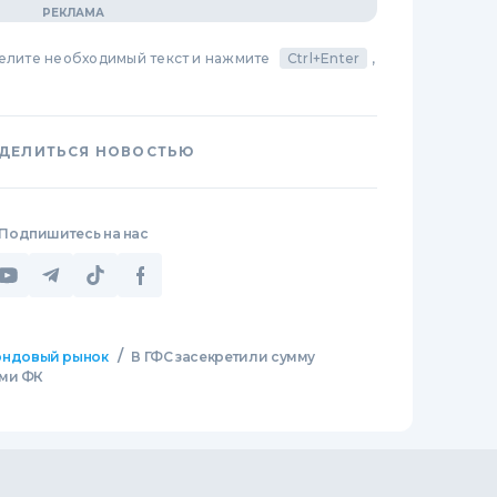
делите необходимый текст и нажмите
Ctrl+Enter
,
ДЕЛИТЬСЯ НОВОСТЬЮ
Подпишитесь на нас
/
ндовый рынок
В ГФС засекретили сумму
ими ФК