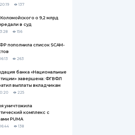
20:19
137
ДИТЕЛИ ПО
ВАНИЮ
Коломойского о 9,2 млрд
ередали в суд
РАХОВЫЕ ПОЛИСЫ
13:28
156
ВЫЕ КОМПАНИИ
ФР пополнила список SCAM-
ктов
 О СТРАХОВЫХ
ИЯХ
06:13
263
КА И ОПЛАТА
идация банка «Национальные
стиции» завершена: ФГВФЛ
ТЫ
атил выплаты вкладчикам
10:20
225
ия уничтожила
тический комплекс с
рами PUMA
06:44
138