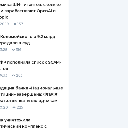
мика ШИ-гигантов: сколько
 и зарабатывают OpenAI и
opic
20:19
137
Коломойского о 9,2 млрд
ередали в суд
13:28
156
ФР пополнила список SCAM-
ктов
06:13
263
идация банка «Национальные
стиции» завершена: ФГВФЛ
атил выплаты вкладчикам
10:20
225
ия уничтожила
тический комплекс с