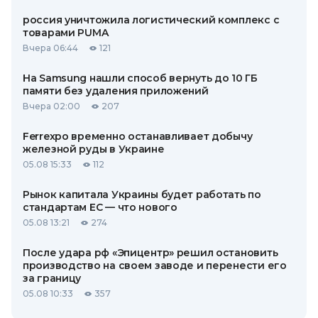
россия уничтожила логистический комплекс с
товарами PUMA
Вчера 06:44
121
На Samsung нашли способ вернуть до 10 ГБ
памяти без удаления приложений
Вчера 02:00
207
Ferrexpo временно останавливает добычу
железной руды в Украине
05.08 15:33
112
Рынок капитала Украины будет работать по
стандартам ЕС — что нового
05.08 13:21
274
После удара рф «Эпицентр» решил остановить
производство на своем заводе и перенести его
за границу
05.08 10:33
357