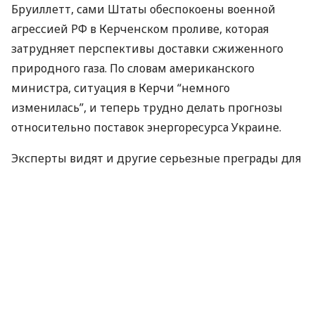
Бруиллетт, сами Штаты обеспокоены военной
агрессией РФ в Керченском проливе, которая
затрудняет перспективы доставки сжиженного
природного газа. По словам американского
министра, ситуация в Керчи “немного
изменилась”, и теперь трудно делать прогнозы
относительно поставок энергоресурса Украине.
Эксперты видят и другие серьезные преграды для
доставки
LNG
напрямую из Америки в Украину.
Так, аналитик Консалтинговой группы “А-95”
Артем Куюн называет проблемой недостаточно
развитую инфраструктуру портов – в частности,
отсутствие технических установок для
преобразования физического состояния газа.
По материалам:
Сьогодні