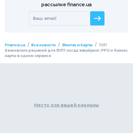
рассылке finance.ua
Ваш email
/
/
/
Finance.ua
Все новости
Финтех и Карты
ТОП
банковских решений для ФЛП: когда эквайринг, РРО и бизнес
карты в одном сервисе
Место для вашей рекламы