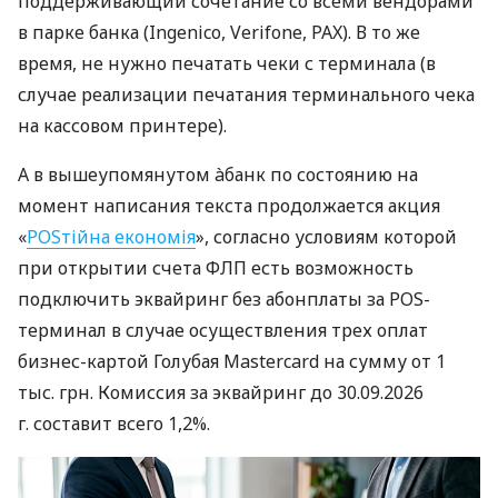
поддерживающий сочетание со всеми вендорами
в парке банка (Ingenico, Verifone, PAX). В то же
время, не нужно печатать чеки с терминала (в
случае реализации печатания терминального чека
на кассовом принтере).
А в вышеупомянутом àбанк по состоянию на
момент написания текста продолжается акция
«
POSтійна економія
», согласно условиям которой
при открытии счета ФЛП есть возможность
подключить эквайринг без абонплаты за POS-
терминал в случае осуществления трех оплат
бизнес-картой Голубая Mastercard на сумму от 1
тыс. грн. Комиссия за эквайринг до 30.09.2026
г. составит всего 1,2%.