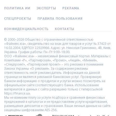
ПОЛИТИКА ИИ
ЭКСПЕРТЫ
РЕКЛАМА
СПЕЦПРОЕКТЫ
ПРАВИЛА ПОЛЬЗОВАНИЯ
КОНФИДЕНЦИАЛЬНОСТЬ
КОНТАКТЫ
© 2000–2026 Общество с ограниченной ответственностью
«Файненс.юа», свидетельство на знак для товаров и услуг № 37423 от
16.02.2004, ЕДРПОУ 22929966. Адрес: ул. Николая Гринченко, 4В, Киев,
Украина. График работы: Пн–Пт 9:00–18:00.
ООО «Файненс.юа» – независимый финансовый портал. Материалы с
пометками «Р», «Партнёрская», «Промо», «Акция», «Мнение»,
«Спецпроект», «Партнёрский проект» – это реклама в понимании
Закона Украины «О рекламе». За содержание рекламы
ответственность несёт рекламодатель. Информация на данной
странице не является рекламой банковских услуг. Проверенную
банком информацию о продуктах и услугах можно посмотреть на
официальном сайте соответствующего банка. Использование
материалов и данных с сайта разрешено только с гиперссылкой
https://finance.ua.
Мы не взимаем плату за услуги подбора и сравнения финансовых
предложений в каталогах и не предоставляем услуги кредитования,
размещения депозитов и страхования. Ваши личные данные на сайте
защищены шифрованием AES-256.