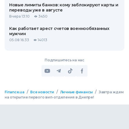
Новые лимиты банков: кому заблокируют карты и
переводы уже в августе
Вчера 13:10
3450
Как работает арест счетов военнообязанных
мужчин
05.08 16:33
14013
Подпишитесь на нас
/
/
/
Finance.ua
Все новости
Личные финансы
Завтра ждем
на открытие первого вип-отделения в Днепре!