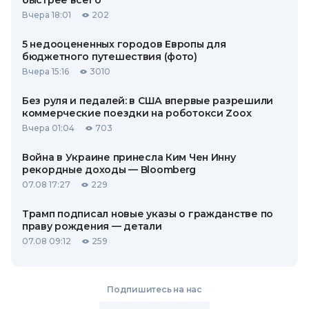
быстрее всего
Вчера 18:01
202
5 недооцененных городов Европы для
бюджетного путешествия (фото)
Вчера 15:16
3010
Без руля и педалей: в США впервые разрешили
коммерческие поездки на роботокси Zoox
Вчера 01:04
703
Война в Украине принесла Ким Чен Инну
рекордные доходы — Bloomberg
07.08 17:27
229
Трамп подписал новые указы о гражданстве по
праву рождения — детали
07.08 09:12
259
Подпишитесь на нас