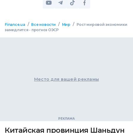
/
/
/
Finance.ua
Все новости
Мир
Рост мировой экономики
замедлится - прогноз ОЭСР
Место для вашей рекламы
Китайская провинция Шаньдун