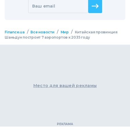
Ваш email
/
/
/
Finance.ua
Все новости
Мир
Китайская провинция
Шаньдун построит 7 аэропортов к 2035 году
Место для вашей рекламы