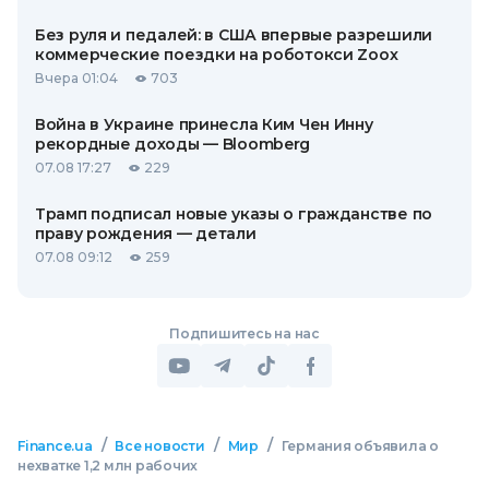
Без руля и педалей: в США впервые разрешили
коммерческие поездки на роботокси Zoox
Вчера 01:04
703
Война в Украине принесла Ким Чен Инну
рекордные доходы — Bloomberg
07.08 17:27
229
Трамп подписал новые указы о гражданстве по
праву рождения — детали
07.08 09:12
259
Подпишитесь на нас
/
/
/
Finance.ua
Все новости
Мир
Германия объявила о
нехватке 1,2 млн рабочих