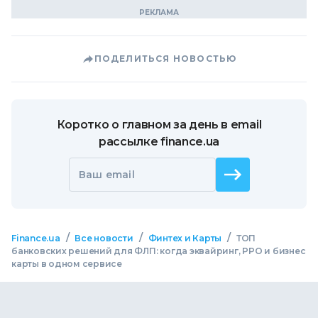
ПОДЕЛИТЬСЯ НОВОСТЬЮ
Коротко о главном за день в email
рассылке finance.ua
Ваш email
/
/
/
Finance.ua
Все новости
Финтех и Карты
ТОП
банковских решений для ФЛП: когда эквайринг, РРО и бизнес
карты в одном сервисе