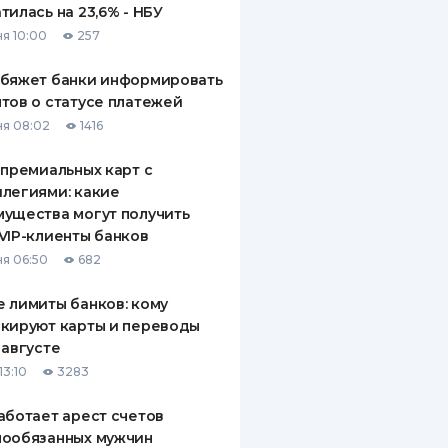
тилась на 23,6% - НБУ
я 10:00
257
обяжет банки информировать
тов о статусе платежей
я 08:02
1416
 премиальных карт с
легиями: какие
ущества могут получить
VIP-клиенты банков
я 06:50
682
 лимиты банков: кому
кируют карты и переводы
 августе
13:10
3283
аботает арест счетов
нообязанных мужчин