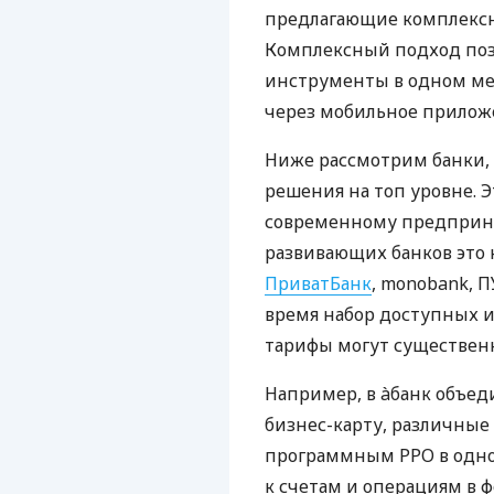
предлагающие комплексно
Комплексный подход поз
инструменты в одном мес
через мобильное прилож
Ниже рассмотрим банки,
решения на топ уровне. Э
современному предприни
развивающих банков это 
ПриватБанк
, monobank, П
время набор доступных и
тарифы могут существенн
Например, в àбанк объед
бизнес-карту, различные
программным РРО в одном
к счетам и операциям в ф