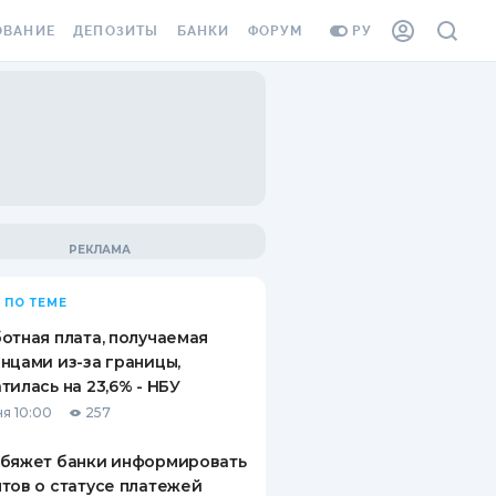
ОВАНИЕ
ДЕПОЗИТЫ
БАНКИ
ФОРУМ
РУ
ВСЕ ДЕПОЗИТЫ
ВСЕ БАНКИ
ВАНИЕ ЖИЛЬЯ ОТ
ДЕПОЗИТЫ В USD
ОТЗЫВЫ О БАНКАХ
И ШАХЕДОВ
ДЕПОЗИТЫ В EUR
МИКРОФИНАНСОВЫЕ
АХОВКА ЗАГРАНИЦУ
ОРГАНИЗАЦИИ
БОНУС К ДЕПОЗИТАМ
ОТЗЫВЫ ОБ МФО
УСЛОВИЯ АКЦИИ
Я КАРТА
 ПО ТЕМЕ
ВОПРОСЫ И ОТВЕТЫ
ОННАЯ ВИНЬЕТКА
отная плата, получаемая
ДЕПОЗИТНЫЙ КАЛЬКУЛЯТОР
нцами из-за границы,
Я СОТРУДНИКОВ
тилась на 23,6% - НБУ
ПУТЕВОДИТЕЛИ ПО
я 10:00
257
SSISTANCE
СБЕРЕЖЕНИЯМ
обяжет банки информировать
ВАНИЕ ОТ
тов о статусе платежей
ТНЫХ СЛУЧАЕВ