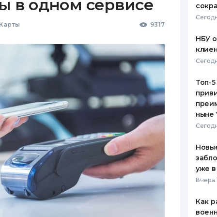
ы в одном сервисе
сокра
Сегодн
 Карты
9317
НБУ 
клиен
Сегодн
Топ-5
приви
преим
ныне 
Сегодн
Новые
забло
уже в
Вчера 
Как р
воен