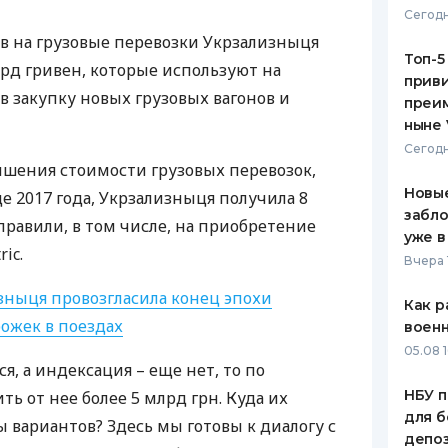
Сегодн
ЕЖЕМЕСЯЧНЫЙ ОБЗОР
ПУТЕВО
в на грузовые перевозки Укрзализныця
КЕШБЭКА
СТРАХО
Топ-5
рд гривен, которые используют на
приви
ПУТЕВОДИТЕЛИ ПО
ВСЕ СТ
 закупку новых грузовых вагонов и
преим
БАНКОВСКИМ КАРТАМ
ныне 
СТРАХО
Сегодн
шения стоимости грузовых перевозок,
ОТЗЫВЫ
КОМПАН
Новые
це 2017 года, Укрзализныця получила 8
забло
правили, в том числе, на приобретение
ДОСТАВ
уже в
ic.
Вчера 
КОНТАК
зныця провозгласила конец эпохи
Как р
ожек в поездах
воен
05.08 1
я, а индексация – еще нет, то по
НБУ п
ть от нее более 5 млрд грн. Куда их
для б
 вариантов? Здесь мы готовы к диалогу с
депо