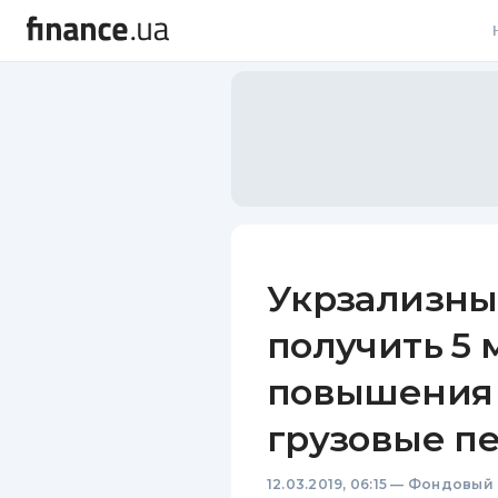
В
В
Л
А
Н
Укрзализны
С
получить 5 
П
повышения 
Т
грузовые п
Р
12.03.2019, 06:15
—
Фондовый 