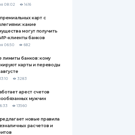
я 08:02
1416
ДИТЕЛИ ПО
ВАНИЮ
 премиальных карт с
легиями: какие
РАХОВЫЕ ПОЛИСЫ
ущества могут получить
VIP-клиенты банков
ВЫЕ КОМПАНИИ
я 06:50
682
 О СТРАХОВЫХ
ИЯХ
 лимиты банков: кому
кируют карты и переводы
КА И ОПЛАТА
 августе
13:10
3283
ТЫ
аботает арест счетов
нообязанных мужчин
6:33
13560
редлагает новые правила
езналичных расчетов и
зитов