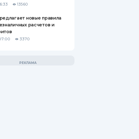
6:33
13560
редлагает новые правила
езналичных расчетов и
зитов
07:00
3370