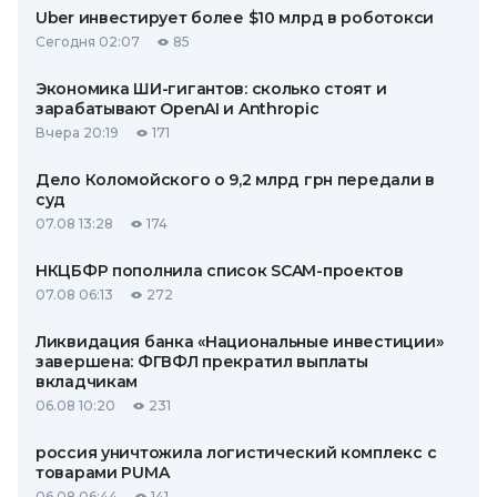
Uber инвестирует более $10 млрд в роботокси
Сегодня 02:07
85
Экономика ШИ-гигантов: сколько стоят и
зарабатывают OpenAI и Anthropic
Вчера 20:19
171
Дело Коломойского о 9,2 млрд грн передали в
суд
07.08 13:28
174
НКЦБФР пополнила список SCAM-проектов
07.08 06:13
272
Ликвидация банка «Национальные инвестиции»
завершена: ФГВФЛ прекратил выплаты
вкладчикам
06.08 10:20
231
россия уничтожила логистический комплекс с
товарами PUMA
06.08 06:44
141