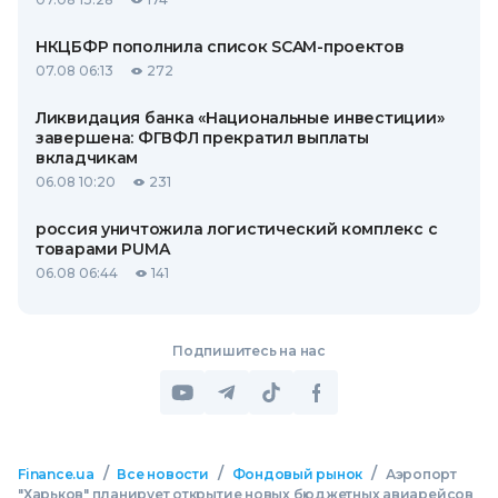
НКЦБФР пополнила список SCAM-проектов
07.08 06:13
272
Ликвидация банка «Национальные инвестиции»
завершена: ФГВФЛ прекратил выплаты
вкладчикам
06.08 10:20
231
россия уничтожила логистический комплекс с
товарами PUMA
06.08 06:44
141
Подпишитесь на нас
/
/
/
Finance.ua
Все новости
Фондовый рынок
Аэропорт
"Харьков" планирует открытие новых бюджетных авиарейсов