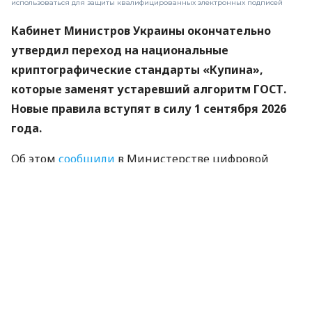
использоваться для защиты квалифицированных электронных подписей
Кабинет Министров Украины окончательно
утвердил переход на национальные
криптографические стандарты «Купина»,
которые заменят устаревший алгоритм ГОСТ.
Новые правила вступят в силу 1 сентября 2026
года.
Об этом
сообщили
в Министерстве цифровой
трансформации.
«Купина» — украинский криптографический
алгоритм, который будет использоваться для
защиты квалифицированных электронных
подписей (КЭП).
Что изменится для пользователей