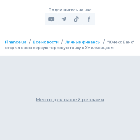
Подпишитесь на нас
/
/
/
Finance.ua
Все новости
Личные финансы
"Юнекс Банк"
открыл свою первую торговую точку в Хмельницком
Место для вашей рекламы