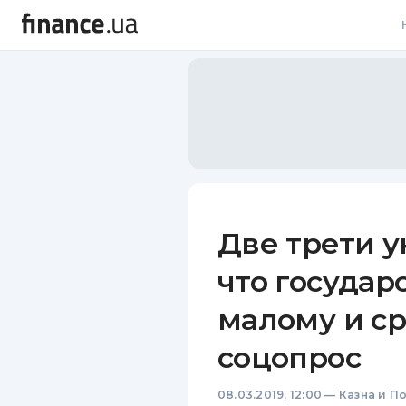
В
В
Л
А
Н
Две трети у
С
что государ
П
малому и ср
Т
соцопрос
Р
08.03.2019, 12:00
—
Казна и П