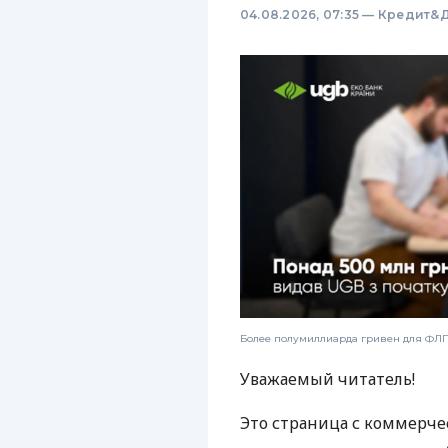
04.08.2026, 07:35
—
Кредит&Д
Более полумиллиарда гривен для ФЛП:
Уважаемый читатель!
Это страница с коммерче