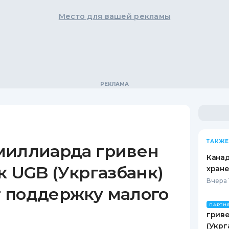
Место для вашей рекламы
ТАКЖЕ
миллиарда гривен
Канад
к UGB (Укргазбанк)
хран
Вчера 
 поддержку малого
ПАРТН
гриве
(Укрг