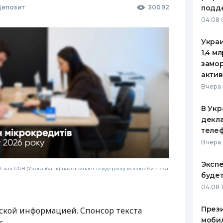
епозит
30092
подд
04.08 
Украи
1,4 м
замо
актив
Вчера 
В Укр
декла
теле
Вчера 
Экспе
 как UGB (Укргазбанк) наращивает поддержку малого бизнеса
буде
04.08 
Прези
ской информацией. Спонсор текста
моби