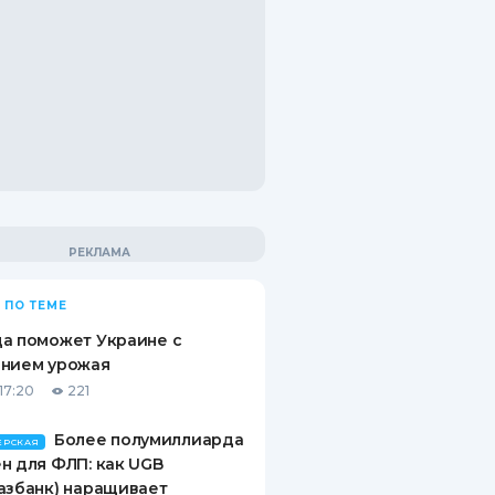
 ПО ТЕМЕ
а поможет Украине с
ением урожая
17:20
221
Более полумиллиарда
ЕРСКАЯ
н для ФЛП: как UGB
азбанк) наращивает