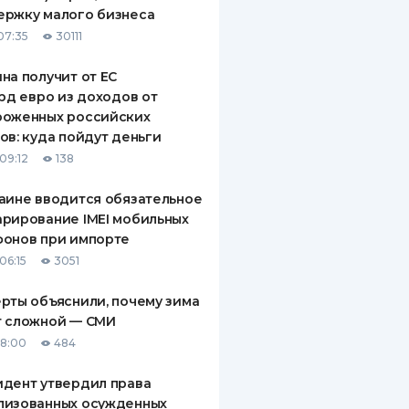
ержку малого бизнеса
07:35
30111
на получит от ЕС
лрд евро из доходов от
роженных российских
ов: куда пойдут деньги
09:12
138
аине вводится обязательное
рирование IMEI мобильных
фонов при импорте
06:15
3051
рты объяснили, почему зима
т сложной — СМИ
18:00
484
дент утвердил права
лизованных осужденных