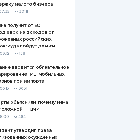
ержку малого бизнеса
ДИТЕЛИ ПО
07:35
30111
ВАНИЮ
на получит от ЕС
РАХОВЫЕ ПОЛИСЫ
лрд евро из доходов от
роженных российских
ВЫЕ КОМПАНИИ
ов: куда пойдут деньги
 О СТРАХОВЫХ
09:12
138
ИЯХ
аине вводится обязательное
КА И ОПЛАТА
рирование IMEI мобильных
фонов при импорте
ТЫ
06:15
3051
рты объяснили, почему зима
т сложной — СМИ
18:00
484
дент утвердил права
лизованных осужденных