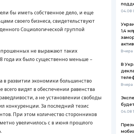
подд
ЕЖЕМЕСЯЧНЫЙ ОБЗОР
ПУТЕВО
04.08 
ели бы иметь собственное дело, и еще
КЕШБЭКА
СТРАХО
ьцами своего бизнеса, свидетельствуют
Украи
ПУТЕВОДИТЕЛИ ПО
ВСЕ СТ
еденного Социологической группой
1,4 м
БАНКОВСКИМ КАРТАМ
замо
СТРАХО
актив
 опрошенных не выражают таких
ОТЗЫВЫ
Вчера 
КОМПАН
18 года их было существенно меньше –
В Укр
ДОСТАВ
декла
теле
ва в развитии экономики большинство
КОНТАК
Вчера 
 всего видят в обеспечении равенства
раведливости, а не установлении свободы
Экспе
буде
ил конкуренции. За последний тезис
04.08 
тов. При этом количество сторонников
аметно увеличилось с в июня прошлого
Прези
.
моби