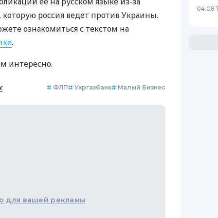
бликации ее на русском языке из-за
04.08 
которую россия ведет против Украины.
ожете ознакомиться с текстом на
лке
.
ам интересно.
к
#
ФЛП
#
Укргазбанк
#
Малый Бизнес
о для вашей рекламы