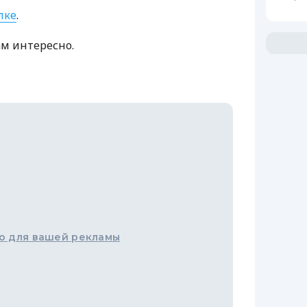
лке
.
ам интересно.
о для вашей рекламы