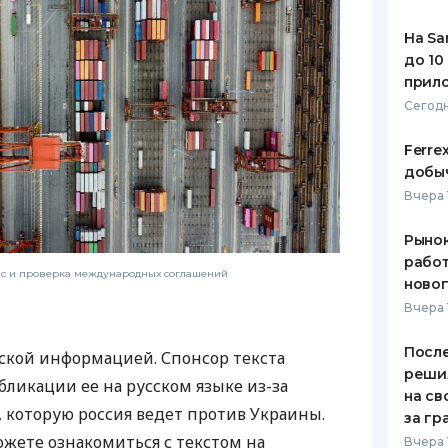
На Sa
до 10
прил
Сегодн
Ferre
добыч
Вчера 
Рынок
работ
нс и проверка международных соглашений
ново
Вчера 
После
ской информацией. Спонсор текста
реши
бликации ее на русском языке из-за
на св
которую россия ведет против Украины.
за гр
ожете ознакомиться с текстом на
Вчера 