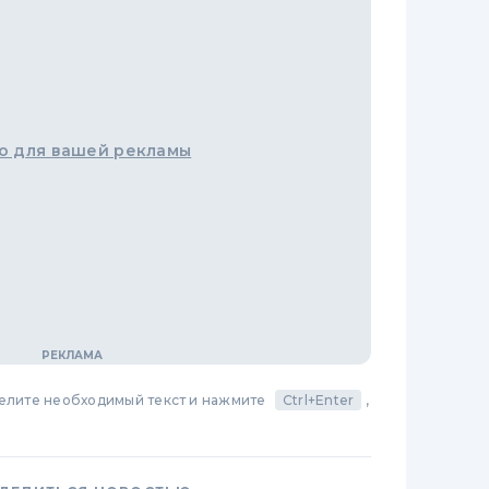
о для вашей рекламы
делите необходимый текст и нажмите
Ctrl+Enter
,