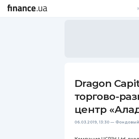
В
В
Л
А
Н
Dragon Capi
С
торгово-ра
П
центр «Ала
Т
06.03.2019, 13:30
—
Фондовый
Р