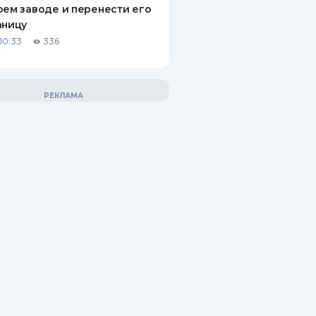
оем заводе и перенести его
аницу
10:33
336