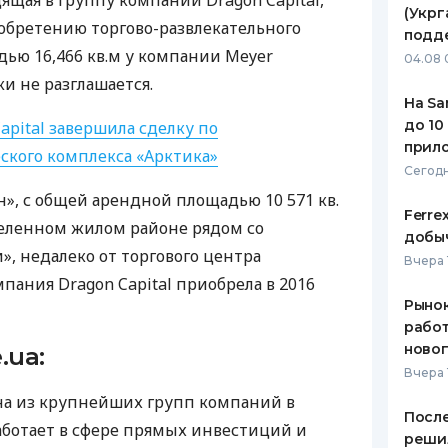
дящая в группу компаний Dragon Capital,
(Укрг
обретению торгово-развлекательного
ЕЖЕМЕСЯЧНЫЙ ОБЗОР
ПУТЕВО
подд
КЕШБЭКА
СТРАХО
ью 16,466 кв.м у компании Meyer
04.08 
и не разглашается.
ПУТЕВОДИТЕЛИ ПО
ВСЕ СТ
На Sa
БАНКОВСКИМ КАРТАМ
до 10
apital завершила сделку по
СТРАХО
прил
ского комплекса «Арктика»
ОТЗЫВЫ
Сегодн
КОМПАН
», с общей арендной площадью 10 571 кв.
Ferre
селенном жилом районе рядом со
ДОСТАВ
добыч
», недалеко от торгового центра
Вчера 
КОНТАК
пания Dragon Capital приобрела в 2016
Рынок
работ
ново
.ua:
Вчера 
дна из крупнейших групп компаний в
После
аботает в сфере прямых инвестиций и
реши