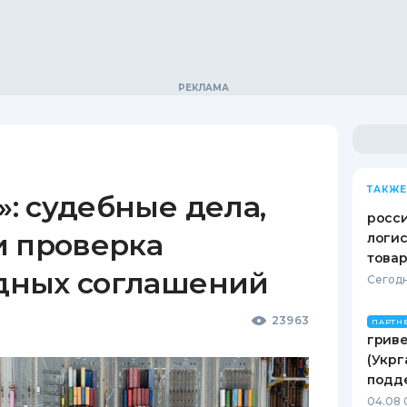
ТАКЖЕ
: судебные дела,
росс
и проверка
логис
това
дных соглашений
Сегодн
23963
ПАРТН
гриве
(Укрг
подд
04.08 