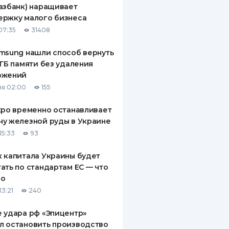
азбанк) наращивает
ДИТЕЛИ ПО
ержку малого бизнеса
ВАНИЮ
07:35
31408
РАХОВЫЕ ПОЛИСЫ
msung нашли способ вернуть
 ГБ памяти без удаления
ВЫЕ КОМПАНИИ
ожений
 О СТРАХОВЫХ
я 02:00
155
ИЯХ
xpo временно останавливает
КА И ОПЛАТА
у железной руды в Украине
15:33
93
ТЫ
 капитала Украины будет
ать по стандартам ЕС — что
го
13:21
240
 удара рф «Эпицентр»
л остановить производство