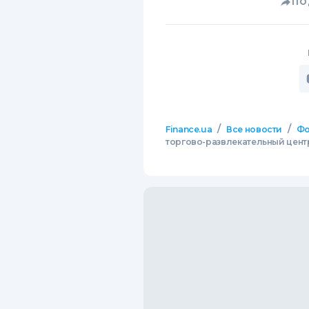
ПО
/
/
Finance.ua
Все новости
Фо
торгово-развлекательный цент