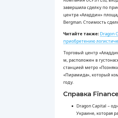
Компания
UCPIH
Ltd, вхо
завершила сделку по при
центра «Аладдин» площад
Bergman. Стоимость сделк
Читайте также:
Dragon C
приобретению логистиче
Торговый центр «Аладдин
м, расположен в густона
станцией метро «Позняки
«Пирамида», который ком
году.
Справка Finance
Dragon Capital – о
Украине, которая р