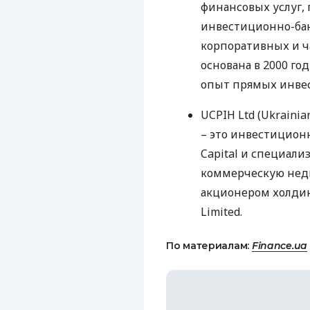
финансовых услуг,
инвестиционно-бан
корпоративных и ч
основана в 2000 го
опыт прямых инвес
UCPIH
Ltd (Ukrainia
– это инвестицион
Capital и специал
коммерческую нед
акционером холдинг
Limited.
По материалам:
Finance.ua