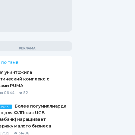
 ПО ТЕМЕ
ия уничтожила
тический комплекс с
рами PUMA
я 06:44
52
Более полумиллиарда
ЕРСКАЯ
н для ФЛП: как UGB
азбанк) наращивает
ержку малого бизнеса
07:35
31408