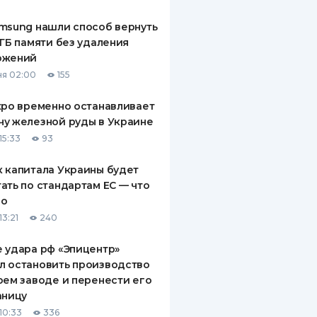
msung нашли способ вернуть
 ГБ памяти без удаления
ожений
я 02:00
155
xpo временно останавливает
у железной руды в Украине
15:33
93
 капитала Украины будет
ать по стандартам ЕС — что
го
13:21
240
 удара рф «Эпицентр»
л остановить производство
оем заводе и перенести его
аницу
10:33
336