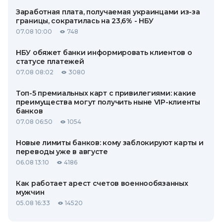
Заработная плата, получаемая украинцами из-за
границы, сократилась на 23,6% - НБУ
07.08 10:00
748
НБУ обяжет банки информировать клиентов о
статусе платежей
07.08 08:02
3080
Топ-5 премиальных карт с привилегиями: какие
преимущества могут получить ныне VIP-клиенты
банков
07.08 06:50
1054
Новые лимиты банков: кому заблокируют карты и
переводы уже в августе
06.08 13:10
4186
Как работает арест счетов военнообязанных
мужчин
05.08 16:33
14520