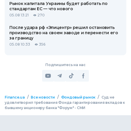
Рынок капитала Украины будет работать по
стандартам ЕС — что нового
05.08 13:21
270
После удара рф «Эпицентр» решил остановить
производство на своем заводе и перенести его
за границу
05.08 10:33
356
Подпишитесь на нас
/
/
/
Finance.ua
Все новости
Фондовый рынок
Суд не
удовлетворил требования Фонда гарантирования вкладов к
бывшему акционеру банка "Форум" - СМИ