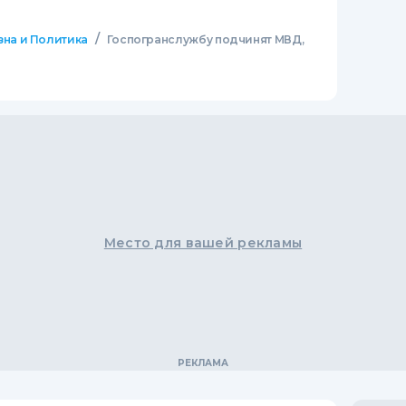
/
зна и Политика
Госпогранслужбу подчинят МВД,
Место для вашей рекламы