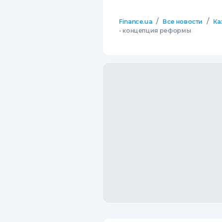
/
/
Finance.ua
Все новости
Ка
- концепция реформы