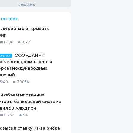
 ПО ТЕМЕ
 ли сейчас открывать
зит
я 12:06
1677
ООО «ДАНН»:
ЕРСКАЯ
ные дела, комплаенс и
ерка международных
ашений
15:40
30056
й объем ипотечных
тов в банковской системе
вил 50 млрд грн
я 06:32
94
овысил ставку из-за риска