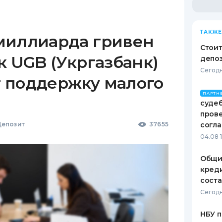
ТАКЖЕ
миллиарда гривен
Стоит
к UGB (Укргазбанк)
депо
Сегодн
 поддержку малого
ПАРТН
судеб
пров
епозит
37655
согл
04.08 
Общи
креди
соста
Сегодн
НБУ п