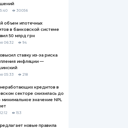
ашений
ДИТЕЛИ ПО
15:40
30056
ВАНИЮ
й объем ипотечных
РАХОВЫЕ ПОЛИСЫ
тов в банковской системе
вил 50 млрд грн
ВЫЕ КОМПАНИИ
я 06:32
94
 О СТРАХОВЫХ
ИЯХ
овысил ставку из-за риска
епления инфляции —
КА И ОПЛАТА
шинский
я 05:33
218
ТЫ
 неработающих кредитов в
вском секторе снизилась до
 - минимальное значение NPL
лет
12:12
153
редлагает новые правила