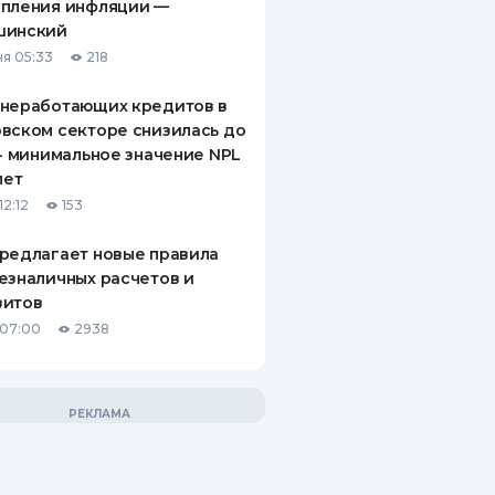
епления инфляции —
шинский
я 05:33
218
 неработающих кредитов в
вском секторе снизилась до
 - минимальное значение NPL
лет
12:12
153
редлагает новые правила
езналичных расчетов и
зитов
 07:00
2938