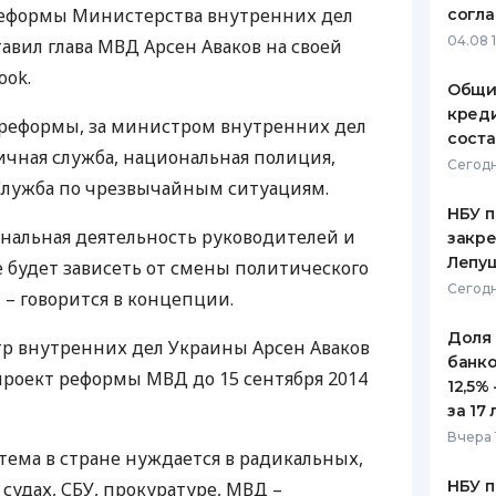
реформы Министерства внутренних дел
согл
ЕЖЕМЕСЯЧНЫЙ ОБЗОР
ПУТЕВО
04.08 
авил глава
МВД
Арсен Аваков на своей
КЕШБЭКА
СТРАХО
ook.
Общи
ПУТЕВОДИТЕЛИ ПО
ВСЕ СТ
креди
 реформы, за министром внутренних дел
БАНКОВСКИМ КАРТАМ
соста
СТРАХО
ичная служба, национальная полиция,
Сегодн
Служба по чрезвычайным ситуациям.
ОТЗЫВЫ
КОМПАН
НБУ п
нальная деятельность руководителей и
закр
ДОСТАВ
Лепу
е будет зависеть от смены политического
Сегодн
, – говорится в концепции.
КОНТАК
Доля
р внутренних дел Украины Арсен Аваков
банко
проект реформы
МВД
до 15 сентября 2014
12,5%
за 17 
Вчера 
тема в стране нуждается в радикальных,
НБУ п
 судах,
СБУ
, прокуратуре,
МВД
–