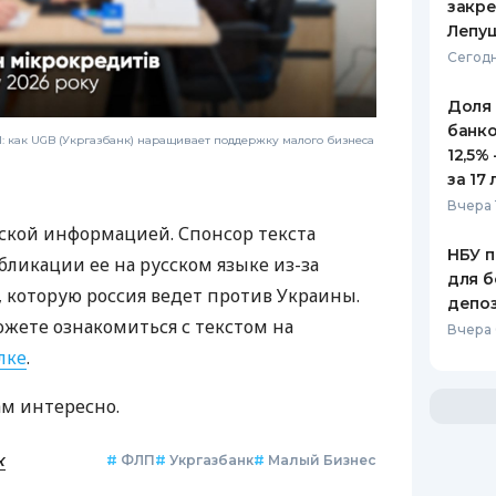
закр
Лепу
Сегодн
Доля
банко
 как UGB (Укргазбанк) наращивает поддержку малого бизнеса
12,5%
за 17 
Вчера 
ской информацией. Спонсор текста
НБУ п
бликации ее на русском языке из-за
для б
которую россия ведет против Украины.
депо
ожете ознакомиться с текстом на
Вчера
лке
.
ам интересно.
к
#
ФЛП
#
Укргазбанк
#
Малый Бизнес