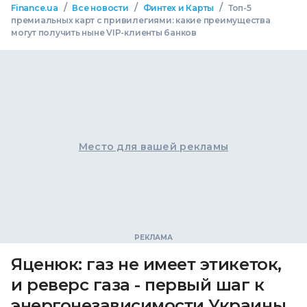
/
/
/
Finance.ua
Все новости
Финтех и Карты
Топ-5
премиальных карт с привилегиями: какие преимущества
могут получить ныне VIP-клиенты банков
Место для вашей рекламы
Яценюк: газ не имеет этикеток,
и реверс газа - первый шаг к
энергонезависимости Украины