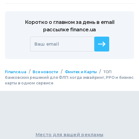
Коротко о главном за день в email
рассылке finance.ua
Ваш email
/
/
/
Finance.ua
Все новости
Финтех и Карты
ТОП
банковских решений для ФЛП: когда эквайринг, РРО и бизнес
карты в одном сервисе
Место для вашей рекламы