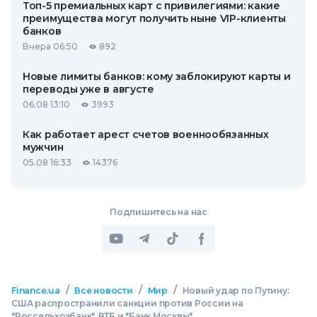
Топ-5 премиальных карт с привилегиями: какие
преимущества могут получить ныне VIP-клиенты
банков
Вчера 06:50
892
Новые лимиты банков: кому заблокируют карты и
переводы уже в августе
06.08 13:10
3993
Как работает арест счетов военнообязанных
мужчин
05.08 16:33
14376
Подпишитесь на нас
/
/
/
Finance.ua
Все новости
Мир
Новый удар по Путину:
США распространили санкции против России на
"Россельхозбанк", ВТБ и "Банк Москвы"