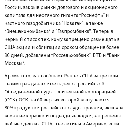
России, закрыв рынки долгового и акционерного
капитала для нефтяного гиганта “Роснефть” и
частного газодобытчика “Новатэк”, а также
“Внешэкономбанка” и “Газпромбанка”. Теперь в
черный список тех, кому запрещено размещать в
США
акции и облигации сроком обращения более
90 дней, добавлены “Россельхозбанк”,
ВТБ
и “Банк
Москвы”.
Кроме того, как сообщает Reuters
США
запретили
своим гражданам иметь дело с российской
Объединенной судостроительной корпорацией
(
ОСК
).
ОСК
, на 60 верфях которой выпускается
80%продукции российского судостроения, включая
военные корабли и подводные лодки, запрещены
любые сделки с
США
, а ее активы в Америке, если