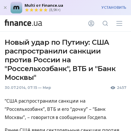
Multi от Finance.ua
УСТАНОВИТЬ
(8,9K+)
Новый удар по Путину: США
распространили санкции
против России на
"Россельхозбанк", ВТБ и "Банк
Москвы"
30.07.2014, 07:15
—
Мир
2457
“
США
распространили санкции на
“Россельхозбанк”,
ВТБ
и его “дочку” – “Банк
Москвы”, – говорится в сообщении Госдепа.
Ранее
США
ввели секторальные санкции против