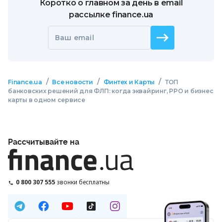
Коротко о главном за день в email
рассылке finance.ua
Ваш email
/
/
/
Finance.ua
Все новости
Финтех и Карты
ТОП
банковских решений для ФЛП: когда эквайринг, РРО и бизнес
карты в одном сервисе
Рассчитывайте на
0 800 307 555
звонки бесплатны