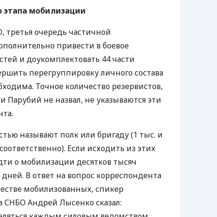
 этапа мобилизации
О
, третья очередь частичной
ополнительно привести в боевое
астей и доукомплектовать 44 части
вершить перегруппировку личного состава
бходима. Точное количество резервистов,
Парубий не назвал, не указываются эти
нта.
стью называют полк или бригаду (1 тыс. и
соответственно). Если исходить из этих
дти о мобилизации десятков тысяч
 дней. В ответ на вопрос корреспондента
честве мобилизованных, спикер
а
СНБО
Андрей Лысенко сказал:
деляться каждым силовым ведомством.