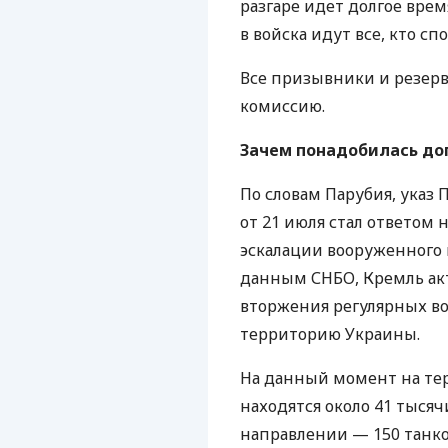
разгаре идет долгое вре
в войска идут все, кто с
Все призывники и резе
комиссию.
Зачем понадобилась д
По словам Парубия, указ
от 21 июля стал ответом 
эскалации вооруженного п
данным
СНБО
, Кремль а
вторжения регулярных в
территорию Украины.
На данный момент на те
находятся около 41 тыся
направлении — 150 танко