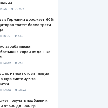
ашений
ДИТЕЛИ ПО
15:40
20606
ВАНИЮ
а в Германии дорожает: 60%
РАХОВЫЕ ПОЛИСЫ
аторов тратят более трети
да
ВЫЕ КОМПАНИИ
я 16:02
462
 О СТРАХОВЫХ
ИЯХ
ко зарабатывают
ботчики в Украине: данные
КА И ОПЛАТА
ль
я 13:09
251
ТЫ
оцполитики готовит новую
онную систему: что
нится
я 12:00
4843
ожет получать надбавки к
и от 500 до 1000 грн