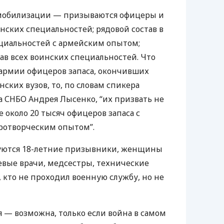
 мобилизации — призываются офицеры и
нских специальностей; рядовой состав в
ециальностей с армейским опытом;
в всех воинских специальностей. Что
 армии офицеров запаса, окончивших
ских вузов, то, по словам спикера
а
СНБО
Андрея Лысенко, “их призвать не
е около 20 тысяч офицеров запаса с
отворческим опытом”.
уются 18-летние призывники, женщины
вые врачи, медсестры, технические
е, кто не проходил военную службу, но не
я — возможна, только если война в самом