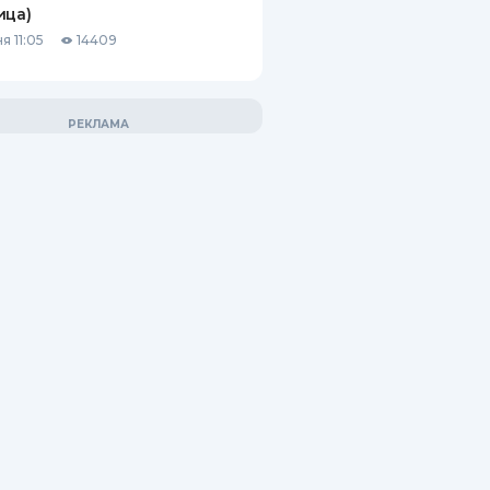
ица)
я 11:05
14409