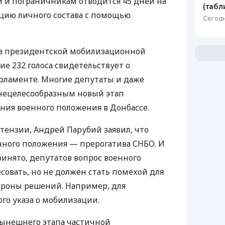
 и пограничникам отводится 45 дней на
(табл
цию личного состава с помощью
Сегодн
а президентской мобилизационной
е 232 голоса свидетельствует о
рламенте. Многие депутаты и даже
нецелесообразным новый этап
ния военного положения в Донбассе.
тензии, Андрей Парубий заявил, что
нного положения — прерогатива
СНБО
. И
ринято, депутатов вопрос военного
овать, но не должен стать помехой для
ороны решений. Например, для
о указа о мобилизации.
нынешнего этапа частичной