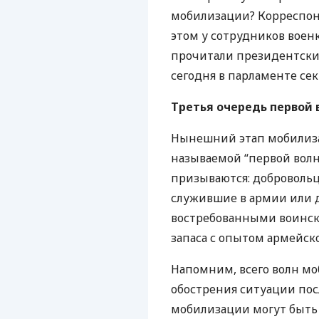
мобилизации? Корреспон
этом у сотрудников воен
прочитали президентский 
сегодня в парламенте се
Третья очередь первой в
Нынешний этап мобилиза
называемой “первой волны
призываются: добровольц
служившие в армии или 
востребованными воинск
запаса с опытом армейск
Напомним, всего волн мо
обострения ситуации по
мобилизации могут быть