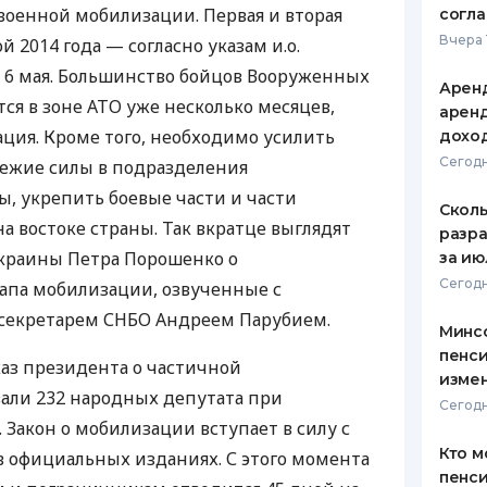
военной мобилизации. Первая и вторая
согл
ЕЖЕМЕСЯЧНЫЙ ОБЗОР
ПУТЕВО
Вчера 
й 2014 года — согласно указам и.о.
КЕШБЭКА
СТРАХО
и 6 мая. Большинство бойцов Вооруженных
Аренд
ПУТЕВОДИТЕЛИ ПО
ВСЕ СТ
тся в зоне
АТО
уже несколько месяцев,
аренд
БАНКОВСКИМ КАРТАМ
ция. Кроме того, необходимо усилить
дохо
СТРАХО
Сегодн
вежие силы в подразделения
ОТЗЫВЫ
, укрепить боевые части и части
КОМПАН
Сколь
а востоке страны. Так вкратце выглядят
разра
ДОСТАВ
краины Петра Порошенко о
за ию
Сегодн
апа мобилизации, озвученные с
КОНТАК
 секретарем
СНБО
Андреем Парубием.
Минс
пенси
каз президента о частичной
изме
али 232 народных депутата при
Сегодн
 Закон о мобилизации вступает в силу с
Кто м
 официальных изданиях. С этого момента
пенси