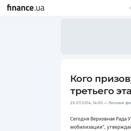
В
В
Л
А
Н
Кого призов
С
третьего э
П
23.07.2014, 14:00
—
Личные ф
Т
Р
Сегодня Верховная Рада 
мобилизации”, утвержда