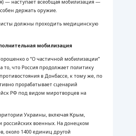
мя) — наступает всеобщая мобилизация —
пособен держать оружие.
рвисты должны проходить медицинскую
ополнительная мобилизация
 Порошенко о “О частичной мобилизации”
на то, что Россия продолжает политику
ротивостояния в Донбассе, к тому же, по
ктивно прорабатывает сценарий
ойск РФ под видом миротворцев на
рритории Украины, включая Крым,
чи российских военных. На донецком
в, около 1400 единиц другой