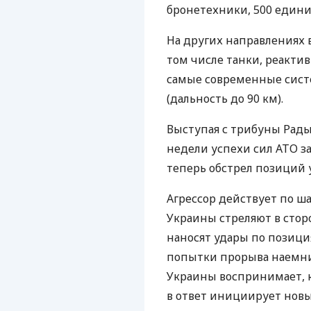
бронетехники, 500 едини
На других направлениях 
том числе танки, реактив
самые современные сист
(дальность до 90 км).
Выступая с трибуны Рады
недели успехи сил
АТО
за
теперь обстрел позиций 
Агрессор действует по ш
Украины стреляют в сторо
наносят удары по позиц
попытки прорыва наемник
Украины воспринимает, 
в ответ инициирует новы