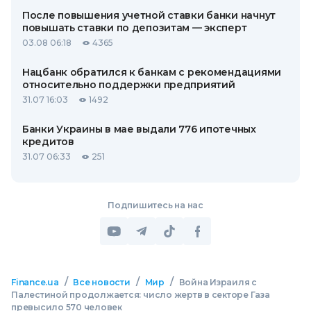
После повышения учетной ставки банки начнут
повышать ставки по депозитам — эксперт
03.08 06:18
4365
Нацбанк обратился к банкам с рекомендациями
относительно поддержки предприятий
31.07 16:03
1492
Банки Украины в мае выдали 776 ипотечных
кредитов
31.07 06:33
251
Подпишитесь на нас
/
/
/
Finance.ua
Все новости
Мир
Война Израиля с
Палестиной продолжается: число жертв в секторе Газа
превысило 570 человек