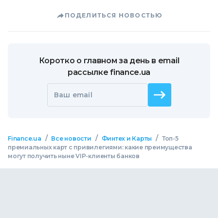
ПОДЕЛИТЬСЯ НОВОСТЬЮ
Коротко о главном за день в email
рассылке finance.ua
Ваш email
/
/
/
Finance.ua
Все новости
Финтех и Карты
Топ-5
премиальных карт с привилегиями: какие преимущества
могут получить ныне VIP-клиенты банков