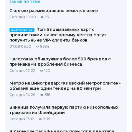
ТАКЖЕ ПО ТЕМЕ
Сколько разминировано земель в июле
Сегодня 18:00
27
Топ-5 премиальных карт с
ПАРТНЕРСКАЯ
привилегиями: какие преимущества могут
получить ныне VIP-клиенты банков
07.08 06:50
8684
Налоговая обнаружила более 500 брендов с
признаками дробления бизнеса
Сегодня 17:22
120
Метро на Виноградар: «Киевский метрополитен»
объявил еще один тендер на 80 млн грн
Сегодня 14:20
318
Винница получила первую партию низкопольных
трамваев из Швейцарии
Сегодня 13:12
309
В Харькове тариф на воду повысят в два этапа