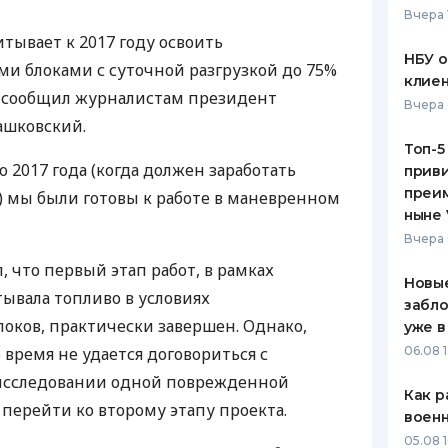
Вчера 
ЕЖЕМЕСЯЧНЫЙ ОБЗОР
ПУТЕВО
тывает к 2017 году освоить
КЕШБЭКА
СТРАХО
НБУ 
и блоками с суточной разгрузкой до 75%
клиен
ПУТЕВОДИТЕЛИ ПО
ВСЕ СТ
 сообщил журналистам президент
Вчера 
БАНКОВСКИМ КАРТАМ
ашковский.
СТРАХО
Топ-5
о 2017 года (когда должен заработать
приви
ОТЗЫВЫ
КОМПАН
преим
 мы были готовы к работе в маневренном
ныне 
ДОСТАВ
Вчера 
 что первый этап работ, в рамках
КОНТАК
Новые
ывала топливо в условиях
забло
оков, практически завершен. Однако,
уже в
 время не удается договориться с
06.08 1
 исследовании одной поврежденной
Как р
 перейти ко второму этапу проекта.
воен
05.08 1