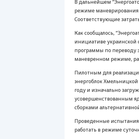
В дальнейшем “Энергоато
режиме маневрирования 
Соответствующие затраты 
Как сообщалось, “Энергоат
инициативе украинской 
программы по переводу 
маневренном режиме, рас
Пилотным для реализаци
энергоблок Хмельницко
году и изначально загр
усовершенствованным я
сборками альтернативной
Проведенные испытания 
работать в режиме суточ