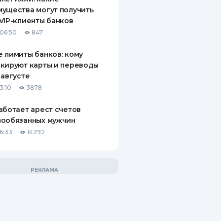
ущества могут получить
VIP-клиенты банков
06:50
847
 лимиты банков: кому
кируют карты и переводы
 августе
3:10
3878
аботает арест счетов
нообязанных мужчин
6:33
14292