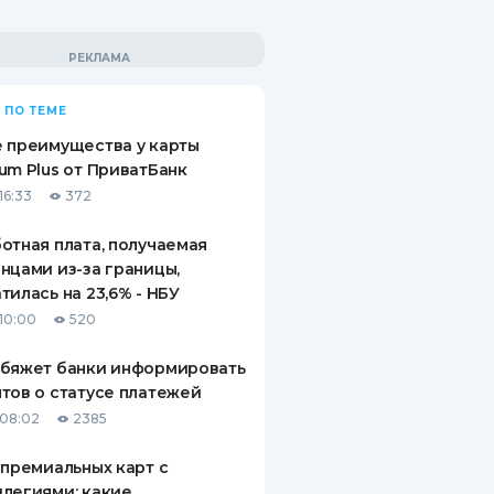
 ПО ТЕМЕ
 преимущества у карты
um Plus от ПриватБанк
16:33
372
отная плата, получаемая
нцами из-за границы,
тилась на 23,6% - НБУ
10:00
520
обяжет банки информировать
тов о статусе платежей
08:02
2385
 премиальных карт с
легиями: какие