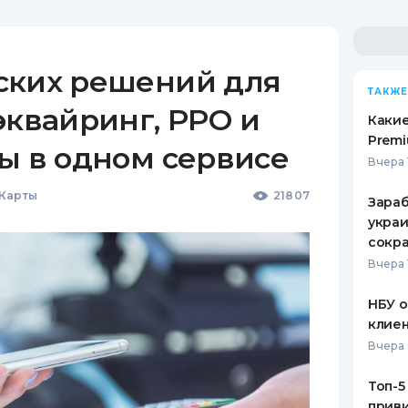
ских решений для
ТАКЖЕ
эквайринг, РРО и
Какие
Premi
ы в одном сервисе
Вчера 
 Карты
21807
Зараб
украи
сокра
Вчера 
НБУ 
клиен
Вчера 
Топ-5
приви