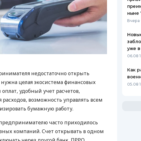
преим
ныне 
Вчера 
Новые
забло
уже в
06.08 1
Как р
ринимателя недостаточно открыть
воен
у нужна целая экосистема финансовых
05.08 1
 оплат, удобный учет расчетов,
 расходов, возможность управлять всем
изировать бумажную работу.
д предпринимателю часто приходилось
азных компаний. Счет открывать в одном
ключать через другой банк, ПРРО