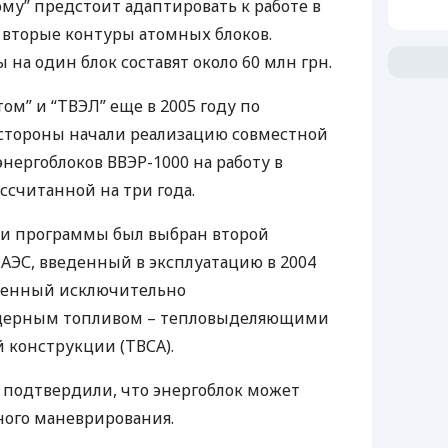
му” предстоит адаптировать к работе в
вторые контуры атомных блоков.
на один блок составят около 60 млн грн.
ом” и “
ТВЭЛ
” еще в 2005 году по
стороны начали реализацию совместной
энергоблоков
ВВЭР
-1000 на работу в
считанной на три года.
и программы был выбран второй
й
АЭС
, введенный в эксплуатацию в 2004
уженный исключительно
дерным топливом – тепловыделяющими
 конструкции (
ТВСА
).
подтвердили, что энергоблок может
ного маневрирования.