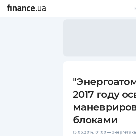
В
В
Л
А
Н
"Энергоатом
С
2017 году о
П
маневриро
Т
блоками
Р
15.06.2014, 01:00
—
Энергетик