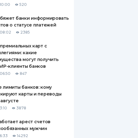
10:00
520
ДИТЕЛИ ПО
ВАНИЮ
обяжет банки информировать
тов о статусе платежей
РАХОВЫЕ ПОЛИСЫ
08:02
2385
ВЫЕ КОМПАНИИ
 премиальных карт с
легиями: какие
 О СТРАХОВЫХ
ИЯХ
ущества могут получить
VIP-клиенты банков
КА И ОПЛАТА
06:50
847
ТЫ
 лимиты банков: кому
кируют карты и переводы
 августе
3:10
3878
аботает арест счетов
нообязанных мужчин
6:33
14292