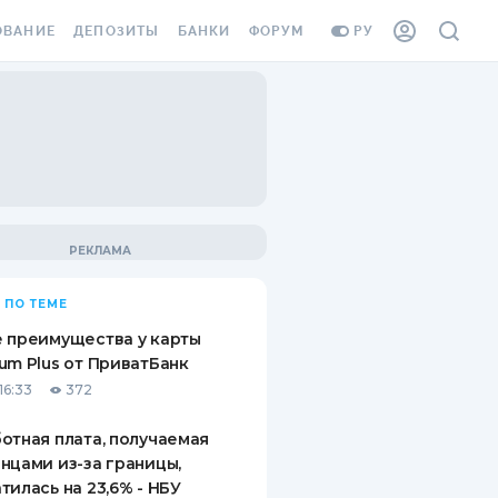
ОВАНИЕ
ДЕПОЗИТЫ
БАНКИ
ФОРУМ
РУ
ВСЕ ДЕПОЗИТЫ
ВСЕ БАНКИ
ВАНИЕ ЖИЛЬЯ ОТ
ДЕПОЗИТЫ В USD
ОТЗЫВЫ О БАНКАХ
И ШАХЕДОВ
ДЕПОЗИТЫ В EUR
МИКРОФИНАНСОВЫЕ
АХОВКА ЗАГРАНИЦУ
ОРГАНИЗАЦИИ
БОНУС К ДЕПОЗИТАМ
ОТЗЫВЫ ОБ МФО
УСЛОВИЯ АКЦИИ
Я КАРТА
 ПО ТЕМЕ
ВОПРОСЫ И ОТВЕТЫ
ОННАЯ ВИНЬЕТКА
 преимущества у карты
ДЕПОЗИТНЫЙ КАЛЬКУЛЯТОР
um Plus от ПриватБанк
Я СОТРУДНИКОВ
16:33
372
ПУТЕВОДИТЕЛИ ПО
SSISTANCE
СБЕРЕЖЕНИЯМ
отная плата, получаемая
нцами из-за границы,
ВАНИЕ ОТ
тилась на 23,6% - НБУ
ТНЫХ СЛУЧАЕВ