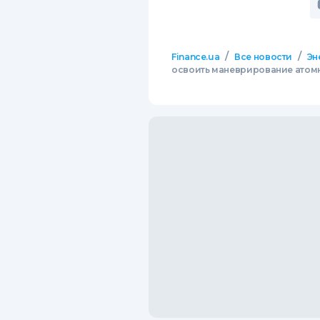
/
/
Finance.ua
Все новости
Эн
освоить маневрирование ато