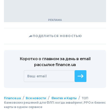
ПОДЕЛИТЬСЯ НОВОСТЬЮ
Коротко о главном за день в email
рассылке finance.ua
Ваш email
/
/
/
Finance.ua
Все новости
Финтех и Карты
ТОП
банковских решений для ФЛП: когда эквайринг, РРО и бизнес
карты в одном сервисе