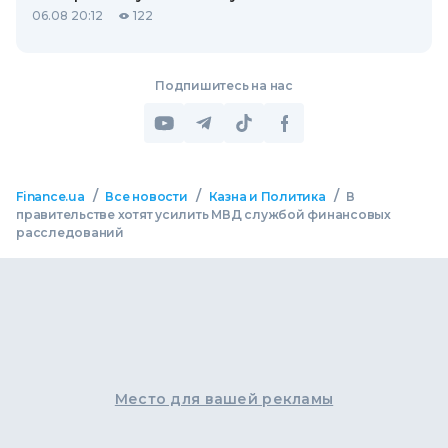
06.08 20:12
122
Подпишитесь на нас
/
/
/
Finance.ua
Все новости
Казна и Политика
В
правительстве хотят усилить МВД службой финансовых
расследований
Место для вашей рекламы