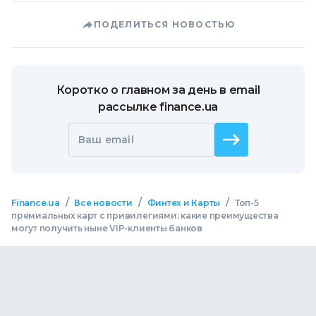
ПОДЕЛИТЬСЯ НОВОСТЬЮ
Коротко о главном за день в email
рассылке finance.ua
Ваш email
/
/
/
Finance.ua
Все новости
Финтех и Карты
Топ-5
премиальных карт с привилегиями: какие преимущества
могут получить ныне VIP-клиенты банков