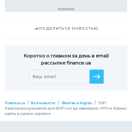
ПОДЕЛИТЬСЯ НОВОСТЬЮ
Коротко о главном за день в email
рассылке finance.ua
Ваш email
/
/
/
Finance.ua
Все новости
Финтех и Карты
ТОП
банковских решений для ФЛП: когда эквайринг, РРО и бизнес
карты в одном сервисе