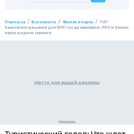
/
/
/
Finance.ua
Все новости
Финтех и Карты
ТОП
банковских решений для ФЛП: когда эквайринг, РРО и бизнес
карты в одном сервисе
Место для вашей рекламы
Туристический голод: Что ждет