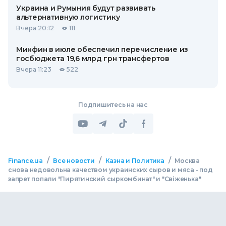
Украина и Румыния будут развивать
альтернативную логистику
Вчера 20:12
111
Минфин в июле обеспечил перечисление из
госбюджета 19,6 млрд грн трансфертов
Вчера 11:23
522
Подпишитесь на нас
/
/
/
Finance.ua
Все новости
Казна и Политика
Москва
снова недовольна качеством украинских сыров и мяса - под
запрет попали "Пирятинский сыркомбинат" и "Свіженька"