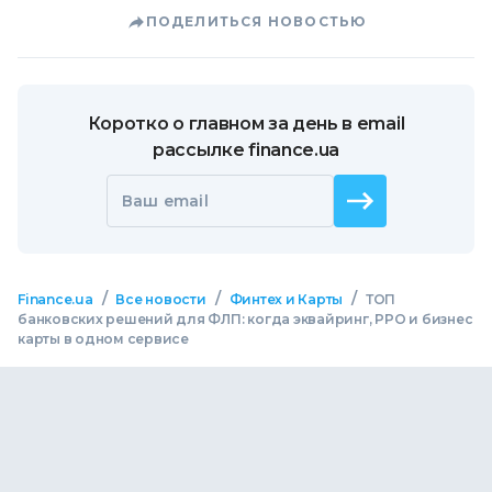
ПОДЕЛИТЬСЯ НОВОСТЬЮ
Коротко о главном за день в email
рассылке finance.ua
Ваш email
/
/
/
Finance.ua
Все новости
Финтех и Карты
ТОП
банковских решений для ФЛП: когда эквайринг, РРО и бизнес
карты в одном сервисе