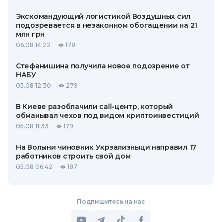
Экскомандующий логистикой Воздушных сил
подозревается в незаконном обогащении на 21
млн грн
06.08 14:22
178
Стефанишина получила новое подозрение от
НАБУ
05.08 12:30
279
В Киеве разоблачили call-центр, который
обманывал чехов под видом криптоинвестиций
05.08 11:33
179
На Волыни чиновник Укрзализныци направил 17
работников строить свой дом
05.08 06:42
187
Подпишитесь на нас