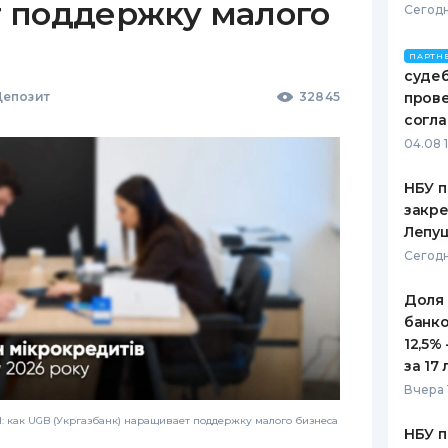
 поддержку малого
Сегодн
ПАРТН
судеб
епозит
32845
пров
согл
04.08 
НБУ п
закр
Лепу
Сегодн
Доля
банко
12,5%
за 17 
Вчера 
 как UGB (Укргазбанк) наращивает поддержку малого бизнеса
НБУ п