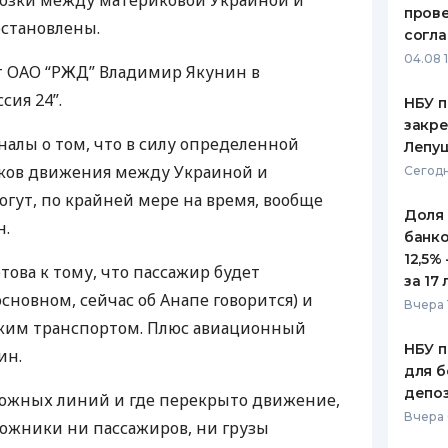
озки между материковой Украиной и
пров
становлены.
ЕЖЕМЕСЯЧНЫЙ ОБЗОР
ПУТЕВО
согл
КЕШБЭКА
СТРАХО
04.08 
т
ОАО
“
РЖД
” Владимир Якунин в
ПУТЕВОДИТЕЛИ ПО
ВСЕ СТ
сия 24”.
НБУ п
БАНКОВСКИМ КАРТАМ
закр
СТРАХО
гналы о том, что в силу определенной
Лепу
иков движения между Украиной и
ОТЗЫВЫ
Сегодн
КОМПАН
гут, по крайней мере на время, вообще
Доля
н.
ДОСТАВ
банко
12,5%
отова к тому, что пассажир будет
КОНТАК
за 17 
основном, сейчас об Анапе говорится) и
Вчера 
ским транспортом. Плюс авиационный
НБУ п
ин.
для б
депо
рожных линий и где перекрыто движение,
Вчера
ожники ни пассажиров, ни грузы