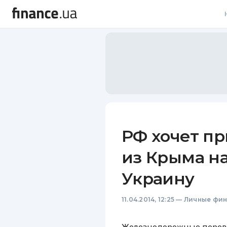
В
В
Л
А
Н
РФ хочет пр
С
из Крыма н
П
Украину
Т
11.04.2014, 12:25
—
Личные фи
Р