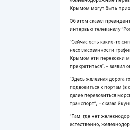
Железнодорожные перев
Крымом могут быть прио
Об этом сказал президен
интервью телеканалу “Рос
“Сейчас есть какие-то си
несогласованности граф
Крымом эти перевозки мо
прекратиться”, – заявил о
“Здесь железная дорога г
подвозиться к портам (в 
далее перевозиться мор
транспорт”, – сказал Якун
“Там, где нет железнодо
естественно, железнодор