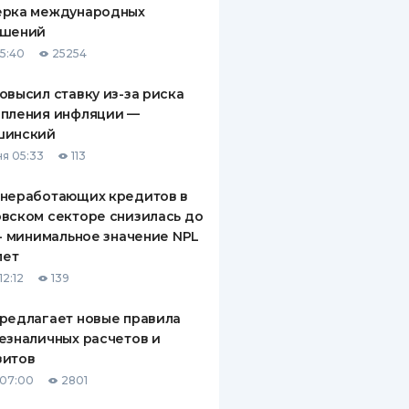
ерка международных
ДИТЕЛИ ПО
ашений
ВАНИЮ
15:40
25254
РАХОВЫЕ ПОЛИСЫ
овысил ставку из-за риска
епления инфляции —
ВЫЕ КОМПАНИИ
шинский
 О СТРАХОВЫХ
я 05:33
113
ИЯХ
 неработающих кредитов в
КА И ОПЛАТА
вском секторе снизилась до
 - минимальное значение NPL
ТЫ
лет
12:12
139
редлагает новые правила
езналичных расчетов и
зитов
 07:00
2801