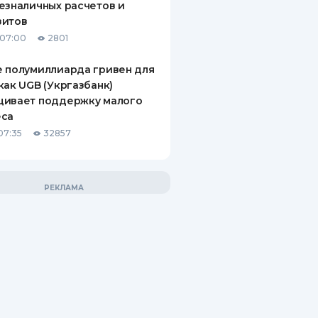
езналичных расчетов и
зитов
 07:00
2801
 полумиллиарда гривен для
как UGB (Укргазбанк)
щивает поддержку малого
еса
07:35
32857