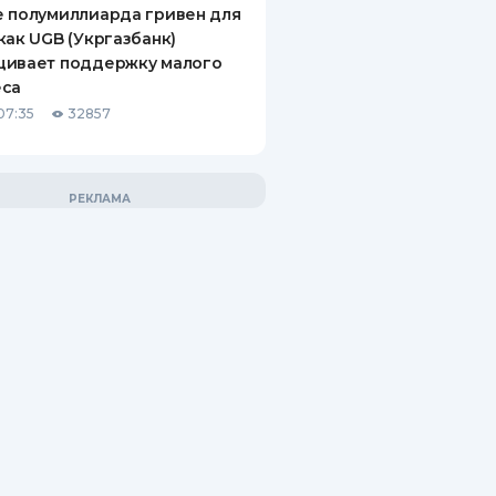
 полумиллиарда гривен для
как UGB (Укргазбанк)
щивает поддержку малого
еса
07:35
32857