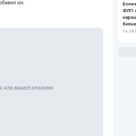
обавил он.
Более
ФЛП: 
нара
бизн
04.08 
о для вашей рекламы