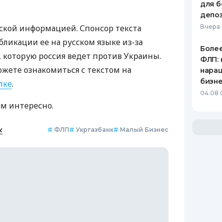
для б
депо
ской информацией. Спонсор текста
Вчера
бликации ее на русском языке из-за
Более
которую россия ведет против Украины.
ФЛП: 
ожете ознакомиться с текстом на
нара
бизн
лке
.
04.08 
ам интересно.
к
#
ФЛП
#
Укргазбанк
#
Малый Бизнес