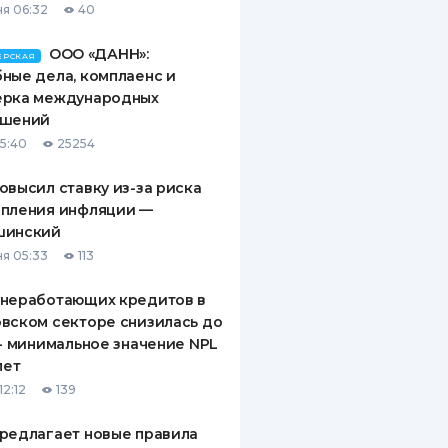
я 06:32
40
ООО «ДАНН»:
ЕРСКАЯ
ные дела, комплаенс и
ерка международных
ашений
15:40
25254
овысил ставку из-за риска
епления инфляции —
шинский
я 05:33
113
 неработающих кредитов в
вском секторе снизилась до
 - минимальное значение NPL
лет
12:12
139
редлагает новые правила