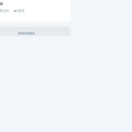
10
15:00
553