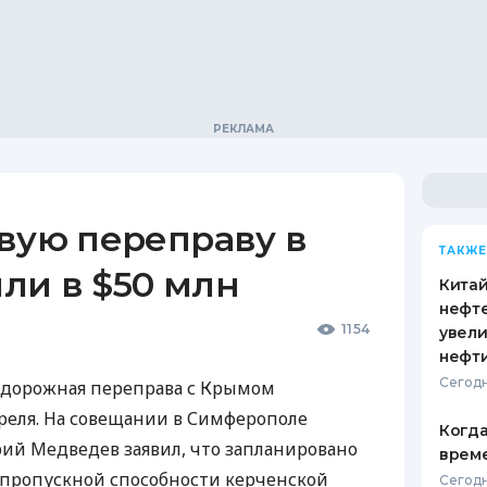
вую переправу в
ТАКЖЕ
ли в $50 млн
Кита
нефт
1154
увели
нефт
Сегодн
дорожная переправа с Крымом
преля. На совещании в Симферополе
Когда
й Медведев заявил, что запланировано
врем
 пропускной способности керченской
Сегодн