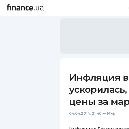
В
В
Л
А
Н
Инфляция в
С
ускорилась,
П
цены за мар
Т
04.04.2014, 21:40
—
Мир
Р