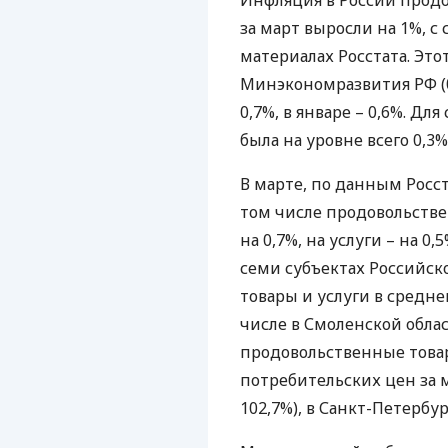
Инфляция в России продо
за март выросли на 1%, с 
материалах Росстата. Это
Минэкономразвития РФ (0
0,7%, в январе – 0,6%. Дл
была на уровне всего 0,3%,
В марте, по данным Росст
том числе продовольстве
на 0,7%, на услуги – на 0,
семи субъектах Российс
товары и услуги в средне
числе в Смоленской облас
продовольственные товар
потребительских цен за м
102,7%), в Санкт-Петербург