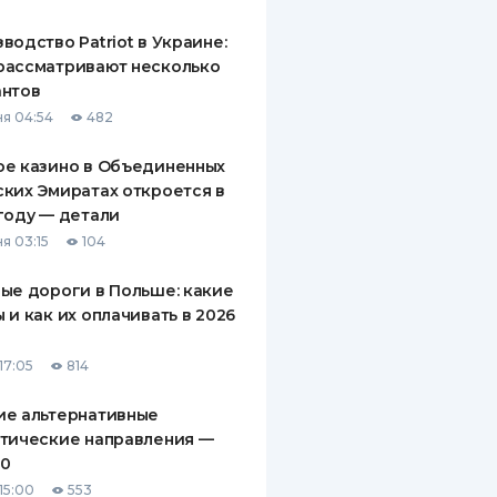
водство Patriot в Украине:
рассматривают несколько
антов
я 04:54
482
ое казино в Объединенных
ких Эмиратах откроется в
году — детали
я 03:15
104
ые дороги в Польше: какие
 и как их оплачивать в 2026
17:05
814
ие альтернативные
тические направления —
10
15:00
553