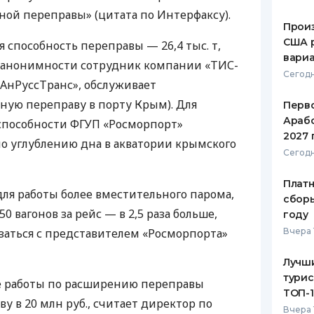
ой переправы» (цитата по Интерфаксу).
Произ
США 
 способность переправы — 26,4 тыс. т,
вари
 анонимности сотрудник компании «ТИС-
Сегодн
«АнРуссТранс», обслуживает
ую переправу в порту Крым). Для
Перв
Арабс
способности
ФГУП
«Росморпорт»
2027 
о углублению дна в акватории крымского
Сегодн
Платн
ля работы более вместительного парома,
сборы
0 вагонов за рейс — в 2,5 раза больше,
году
вязаться с представителем «Росморпорта»
Вчера 
Лучш
турис
 работы по расширению переправы
ТОП-
ву в 20 млн руб., считает директор по
Вчера 