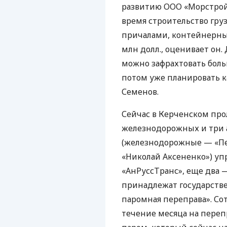
развитию
ООО
«Морстройт
время строительство гру
причалами, контейнерны
млн долл., оценивает он.
можно зафрахтовать больш
потом уже планировать к
Семенов.
Сейчас в Керченском про
железнодорожных и три 
(железнодорожные — «Пе
«Николай Аксененко») у
«АнРуссТранс», еще два 
принадлежат государств
паромная переправа». С
течение месяца на пере