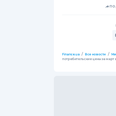
ПО
/
/
Finance.ua
Все новости
М
потребительские цены за март 