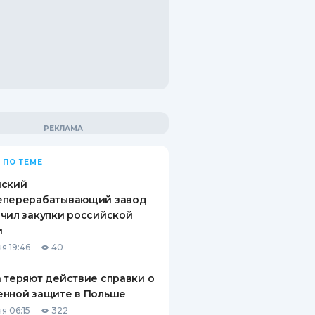
 ПО ТЕМЕ
йский
еперерабатывающий завод
чил закупки российской
и
я 19:46
40
 теряют действие справки о
енной защите в Польше
я 06:15
322