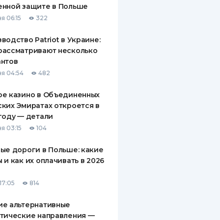
енной защите в Польше
ДИТЕЛИ ПО
я 06:15
322
ВАНИЮ
водство Patriot в Украине:
РАХОВЫЕ ПОЛИСЫ
рассматривают несколько
антов
ВЫЕ КОМПАНИИ
я 04:54
482
 О СТРАХОВЫХ
ИЯХ
ое казино в Объединенных
ких Эмиратах откроется в
КА И ОПЛАТА
году — детали
я 03:15
104
ТЫ
ые дороги в Польше: какие
 и как их оплачивать в 2026
17:05
814
ие альтернативные
тические направления —