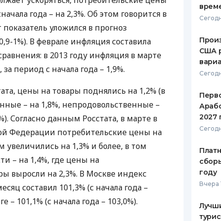
лжает ускоряться, потребительские цены
врем
сначала года – на 2,3%. Об этом говорится в
ЕЖЕМЕСЯЧНЫЙ ОБЗОР
ПУТЕВО
Сегодн
КЕШБЭКА
СТРАХО
т показатель уложился в прогноз
Произ
,9-1%). В феврале инфляция составила
ПУТЕВОДИТЕЛИ ПО
ВСЕ СТ
США 
я сравнения: в 2013 году инфляция в марте
БАНКОВСКИМ КАРТАМ
вари
СТРАХО
 за период с начала года – 1,9%.
Сегодн
ОТЗЫВЫ
ата, цены на товары поднялись на 1,2% (в
КОМПАН
Перв
нные – на 1,8%, непродовольственные –
Арабс
ДОСТАВ
2027 
5%). Согласно данным Росстата, в марте в
Сегодн
кой Федерации потребительские цены на
КОНТАК
м увеличились на 1,3% и более, в том
Платн
ти – на 1,4%, где цены на
сборы
году
ы выросли на 2,3%. В Москве индекс
Вчера 
есяц составил 101,3% (с начала года –
е – 101,1% (с начала года – 103,0%).
Лучш
турис