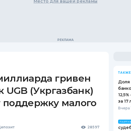
Место для вашей рекламы
ТАКЖЕ
миллиарда гривен
Доля
к UGB (Укргазбанк)
банко
12,5%
 поддержку малого
за 17 
Вчера 
ПАРТН
епозит
28597
судеб