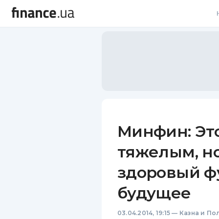
В
В
Л
А
Н
Минфин: Это
С
тяжелым, н
П
здоровый ф
Т
будущее
Р
03.04.2014, 19:15
—
Казна и По