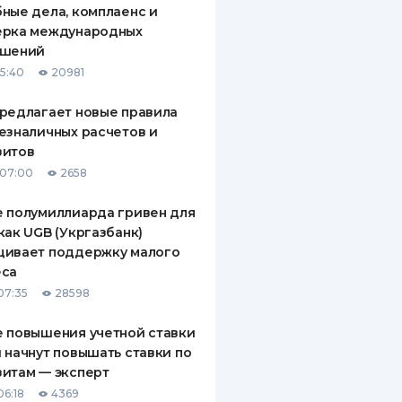
ные дела, комплаенс и
ДИТЕЛИ ПО
ерка международных
ВАНИЮ
ашений
15:40
20981
РАХОВЫЕ ПОЛИСЫ
редлагает новые правила
ВЫЕ КОМПАНИИ
езналичных расчетов и
зитов
 О СТРАХОВЫХ
ИЯХ
 07:00
2658
КА И ОПЛАТА
 полумиллиарда гривен для
как UGB (Укргазбанк)
ТЫ
щивает поддержку малого
еса
07:35
28598
 повышения учетной ставки
 начнут повышать ставки по
итам — эксперт
06:18
4369