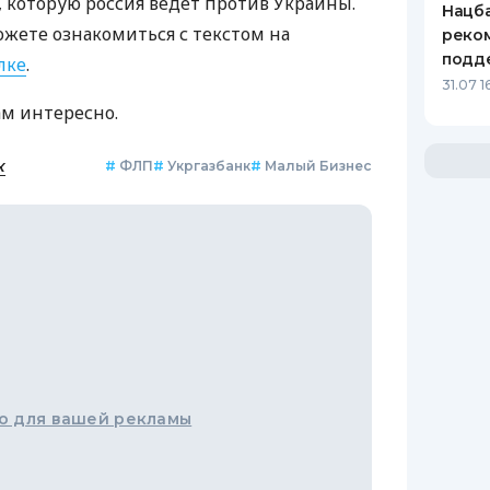
которую россия ведет против Украины.
Нацба
ожете ознакомиться с текстом на
реко
подд
лке
.
31.07 1
ам интересно.
к
#
ФЛП
#
Укргазбанк
#
Малый Бизнес
о для вашей рекламы