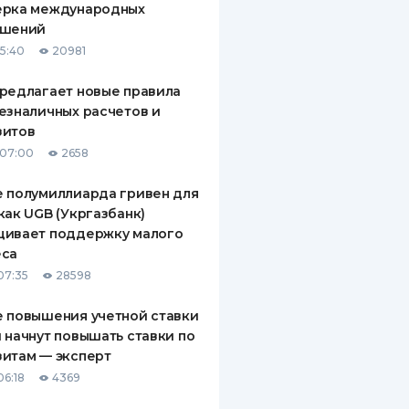
ерка международных
ашений
15:40
20981
редлагает новые правила
езналичных расчетов и
зитов
 07:00
2658
 полумиллиарда гривен для
как UGB (Укргазбанк)
щивает поддержку малого
еса
07:35
28598
 повышения учетной ставки
 начнут повышать ставки по
итам — эксперт
06:18
4369