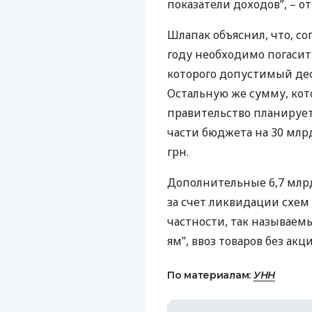
показатели доходов”, – о
Шлапак объяснил, что, со
году необходимо погасить
которого допустимый деф
Остальную же сумму, кото
правительство планируе
части бюджета на 30 млр
грн.
Дополнительные 6,7 млр
за счет ликвидации схем
частности, так называем
ям”, ввоз товаров без акци
По материалам:
УНН