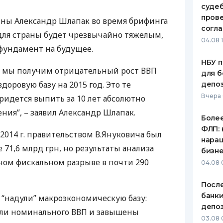
судеб
ЕЖЕМЕСЯЧНЫЙ ОБЗОР
ПУТЕВО
пров
ны Александр Шлапак во время брифинга
КЕШБЭКА
СТРАХО
согл
 для страны будет чрезвычайно тяжелым,
04.08 
ПУТЕВОДИТЕЛИ ПО
ВСЕ СТ
фундамент на будущее.
БАНКОВСКИМ КАРТАМ
НБУ п
СТРАХО
оду мы получим отрицательный рост
ВВП
для б
здоровую базу на 2015 год. Это те
депо
ОТЗЫВЫ
КОМПАН
Вчера
ридется выпить за 10 лет абсолютно
ния”, – заявил Александр Шлапак.
ДОСТАВ
Более
ФЛП: 
 2014 г. правительством В.Януковича был
КОНТАК
нара
71,6 млрд грн, но результаты анализа
бизн
ном фискальном разрыве в почти 290
04.08 
После
банки
“надули” макроэкономическую базу:
депоз
ели номинального
ВВП
и завышены
03.08 