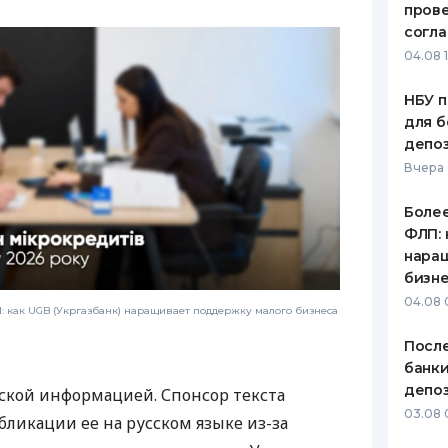
пров
согл
04.08 
НБУ п
для б
депо
Вчера
Более
ФЛП: 
нара
бизн
04.08 
 как UGB (Укргазбанк) наращивает поддержку малого бизнеса
После
банки
депоз
ской информацией. Спонсор текста
03.08 
бликации ее на русском языке из-за