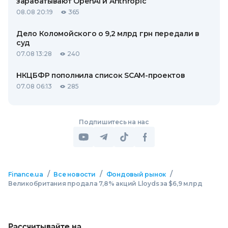
зарабатывают OpenAI и Anthropic
08.08 20:19
365
Дело Коломойского о 9,2 млрд грн передали в
суд
07.08 13:28
240
НКЦБФР пополнила список SCAM-проектов
07.08 06:13
285
Подпишитесь на нас
/
/
/
Finance.ua
Все новости
Фондовый рынок
Великобритания продала 7,8% акций Lloyds за $6,9 млрд
Рассчитывайте на