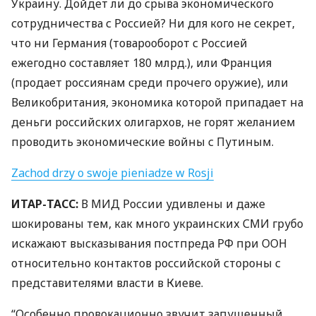
Украину. Дойдет ли до срыва экономического
сотрудничества с Россией? Ни для кого не секрет,
что ни Германия (товарооборот с Россией
ежегодно составляет 180 млрд.), или Франция
(продает россиянам среди прочего оружие), или
Великобритания, экономика которой припадает на
деньги российских олигархов, не горят желанием
проводить экономические войны с Путиным.
Zachod drzy o swoje pieniadze w Rosji
ИТАР
-
ТАСС
:
В
МИД
России удивлены и даже
шокированы тем, как много украинских
СМИ
грубо
искажают высказывания постпреда РФ при
ООН
относительно контактов российской стороны с
представителями власти в Киеве.
“Особенно провокационно звучит запущенный