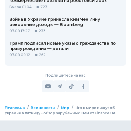
коммерческие поездки на роботокси Zoox
Вчера 01:04
723
Война в Украине принесла Ким Чен Инну
рекордные доходы — Bloomberg
07.08 17:27
233
Трамп подписал новые указы о гражданстве по
праву рождения — детали
07.08 09:12
262
Подпишитесь на нас
/
/
/
Finance.ua
Все новости
Мир
Что в мире пишут об
Украине в пятницу - обзор зарубежных СМИ от Finance.UA