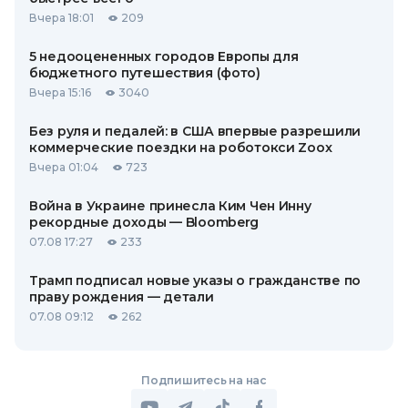
Вчера 18:01
209
5 недооцененных городов Европы для
бюджетного путешествия (фото)
Вчера 15:16
3040
Без руля и педалей: в США впервые разрешили
коммерческие поездки на роботокси Zoox
Вчера 01:04
723
Война в Украине принесла Ким Чен Инну
рекордные доходы — Bloomberg
07.08 17:27
233
Трамп подписал новые указы о гражданстве по
праву рождения — детали
07.08 09:12
262
Подпишитесь на нас