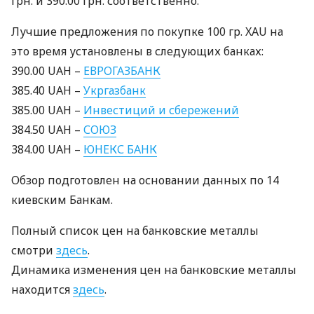
грн. и 390.00 грн. соответственно.
Лучшие предложения по покупке 100 гр.
XAU
на
это время установлены в следующих банках:
390.00
UAH
–
ЕВРОГАЗБАНК
385.40
UAH
–
Укргазбанк
385.00
UAH
–
Инвестиций и сбережений
384.50
UAH
–
СОЮЗ
384.00
UAH
–
ЮНЕКС
БАНК
Обзор подготовлен на основании данных по 14
киевским Банкам.
Полный список цен на банковские металлы
смотри
здесь
.
Динамика изменения цен на банковские металлы
находится
здесь
.