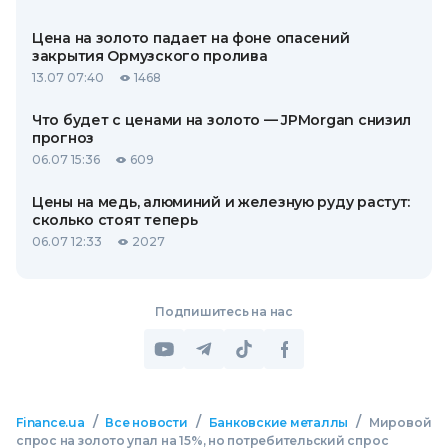
Цена на золото падает на фоне опасений
закрытия Ормузского пролива
13.07 07:40
1468
Что будет с ценами на золото — JPMorgan снизил
прогноз
06.07 15:36
609
Цены на медь, алюминий и железную руду растут:
сколько стоят теперь
06.07 12:33
2027
Подпишитесь на нас
/
/
/
Finance.ua
Все новости
Банковские металлы
Мировой
спрос на золото упал на 15%, но потребительский спрос