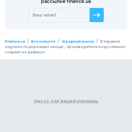
рассылке finance.ua
Ваш email
/
/
/
Finance.ua
Все новости
Аграрный рынок
В Украине
ощутимо подорожают овощи - производители искусственно
создают их дефицит
Место для вашей рекламы