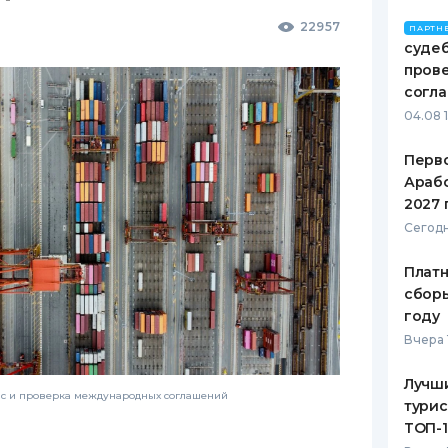
22957
ПАРТН
судеб
пров
согл
04.08 
Перв
Арабс
2027 
Сегодн
Платн
сборы
году
Вчера 
Лучш
нс и проверка международных соглашений
турис
ТОП-