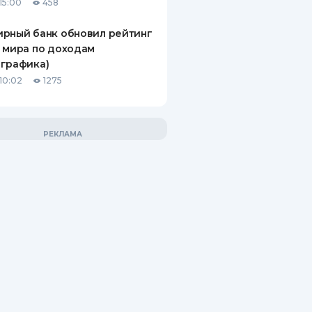
15:00
458
рный банк обновил рейтинг
 мира по доходам
графика)
10:02
1275