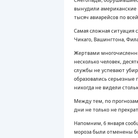
Снегопады, обрушившиес
вынудили американские 
тысяч авиарейсов по всей
Самая сложная ситуация 
Чикаго, Вашингтона, Фил
Жертвами многочислен
несколько человек, деся
службы не успевают убира
образовались серьезные 
никогда не видели стольк
Между тем, по прогноза
дни не только не прекрат
Напомним, 6 января сооб
мороза были отменены бо