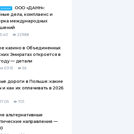
ООО «ДАНН»:
ЕРСКАЯ
ные дела, комплаенс и
ерка международных
ашений
15:40
22988
ое казино в Объединенных
ких Эмиратах откроется в
году — детали
я 03:15
56
ые дороги в Польше: какие
 и как их оплачивать в 2026
17:05
701
ие альтернативные
тические направления —
10