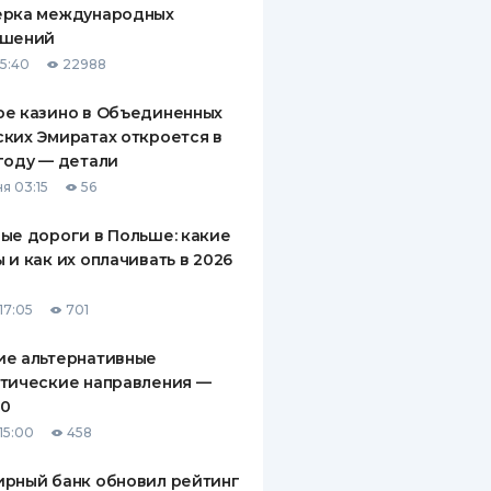
ерка международных
ДИТЕЛИ ПО
ашений
ВАНИЮ
15:40
22988
РАХОВЫЕ ПОЛИСЫ
ое казино в Объединенных
ких Эмиратах откроется в
ВЫЕ КОМПАНИИ
году — детали
 О СТРАХОВЫХ
я 03:15
56
ИЯХ
ые дороги в Польше: какие
КА И ОПЛАТА
 и как их оплачивать в 2026
ТЫ
17:05
701
ие альтернативные
тические направления —
10
15:00
458
рный банк обновил рейтинг