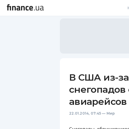
В
В
Л
А
Н
В США из-з
С
снегопадов
П
авиарейсов
Т
22.01.2014, 07:45
—
Мир
Р