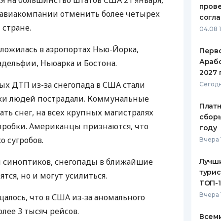
я на большинство штатов
США
21 января,
пров
авиакомпании отменить более четырех
ЕЖЕМЕСЯЧНЫЙ ОБЗОР
ПУТЕВО
согл
КЕШБЭКА
СТРАХО
 стране.
04.08 
ПУТЕВОДИТЕЛИ ПО
ВСЕ СТ
сложилась в аэропортах Нью-Йорка,
Перв
БАНКОВСКИМ КАРТАМ
Арабс
адельфии, Ньюарка и Бостона.
СТРАХО
2027 
ных
ДТП
из-за снегопада в
США
стали
ОТЗЫВЫ
Сегодн
КОМПАН
тки людей пострадали. Коммунальные
Платн
ть снег, на всех крупных магистралях
ДОСТАВ
сборы
пробки. Американцы признаются, что
году
КОНТАК
о сугробов.
Вчера 
м синоптиков, снегопады в ближайшие
Лучш
турис
ятся, но и могут усилиться.
ТОП-
Вчера 
щалось, что в
США
из-за аномального
лее 3 тысяч рейсов.
Всеми