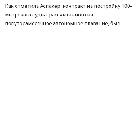
Как отметила Аспакер, контракт на постройку 100-
метрового судна, рассчитанного на
полуторамесячное автономное плавание, был
заключен с крупнейшим судостроителем Италии –
компанией Fincantieri. Стоимость строительства
ледокола, спроектированного британской Rolls-
Royce Marine должна составить 1,4 млрд крон (227
млн долларов). За воплощение проекта в жизнь
отвечает норвежский Институт морских
исследований в Бергене.
После завершения строительства на генуэзской
судоверфи судно будет передано Норвежскому
Полярному институту и, как ожидается, совершит
свое первое арктическое плавание в 2017 году.
“Кронпринц Хокон”, названный в честь