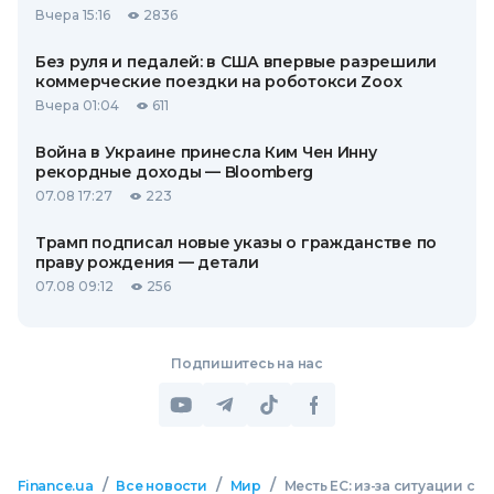
Вчера 15:16
2836
Без руля и педалей: в США впервые разрешили
коммерческие поездки на роботокси Zoox
Вчера 01:04
611
Война в Украине принесла Ким Чен Инну
рекордные доходы — Bloomberg
07.08 17:27
223
Трамп подписал новые указы о гражданстве по
праву рождения — детали
07.08 09:12
256
Подпишитесь на нас
/
/
/
Finance.ua
Все новости
Мир
Месть ЕС: из-за ситуации с