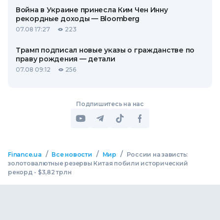
Война в Украине принесла Ким Чен Инну
рекордные доходы — Bloomberg
07.08 17:27
223
Трамп подписал новые указы о гражданстве по
праву рождения — детали
07.08 09:12
256
Подпишитесь на нас
/
/
/
Finance.ua
Все новости
Мир
России на зависть:
золотовалютные резервы Китая побили исторический
рекорд - $3,82 трлн