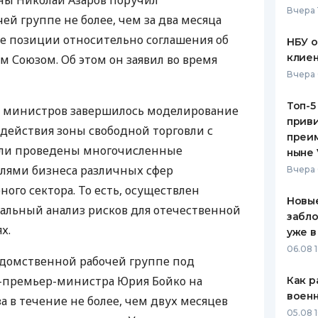
ы Николай Азаров поручил
Вчера 
й группе не более, чем за два месяца
ЕЖЕМЕСЯЧНЫЙ ОБЗОР
ПУТЕВО
КЕШБЭКА
СТРАХО
е позиции относительно соглашения об
НБУ 
клиен
м Союзом. Об этом он заявил во время
ПУТЕВОДИТЕЛИ ПО
ВСЕ СТ
Вчера 
БАНКОВСКИМ КАРТАМ
СТРАХО
Топ-5
те министров завершилось моделирование
приви
ОТЗЫВЫ
действия зоны свободной торговли с
КОМПАН
преим
ыли проведены многочисленные
ныне 
ДОСТАВ
лями бизнеса различных сфер
Вчера 
ого сектора. То есть, осуществлен
КОНТАК
Новые
альный анализ рисков для отечественной
забло
х.
уже в
06.08 1
домственной рабочей группе под
-премьер-министра Юрия Бойко на
Как р
воен
а в течение не более, чем двух месяцев
05.08 1