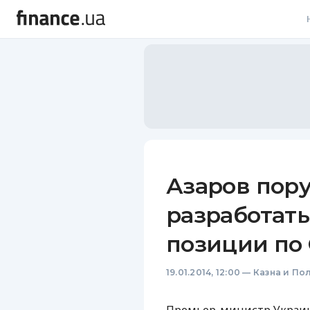
В
В
Л
А
Н
Азаров пору
С
разработат
П
позиции по 
Т
19.01.2014, 12:00
—
Казна и По
Р