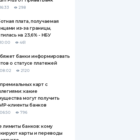
um Plus от ПриватБанк
16:33
298
отная плата, получаемая
нцами из-за границы,
тилась на 23,6% - НБУ
10:00
461
обяжет банки информировать
тов о статусе платежей
08:02
2120
 премиальных карт с
легиями: какие
ущества могут получить
VIP-клиенты банков
06:50
796
 лимиты банков: кому
кируют карты и переводы