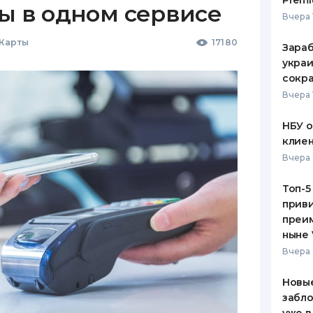
Premi
ы в одном сервисе
Вчера 
 Карты
17180
Зараб
украи
сокра
Вчера 
НБУ 
клиен
Вчера 
Топ-5
приви
преим
ныне 
Вчера 
Новые
забло