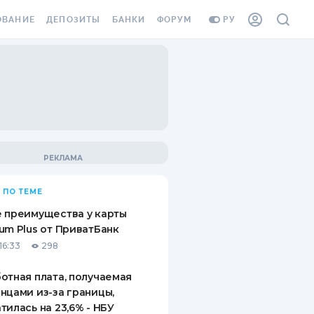
ОВАНИЕ
ДЕПОЗИТЫ
БАНКИ
ФОРУМ
РУ
ВСЕ ДЕПОЗИТЫ
ВСЕ БАНКИ
ВАНИЕ ЖИЛЬЯ ОТ
ДЕПОЗИТЫ В USD
ОТЗЫВЫ О БАНКАХ
И ШАХЕДОВ
ДЕПОЗИТЫ В EUR
МИКРОФИНАНСОВЫЕ
АХОВКА ЗАГРАНИЦУ
ОРГАНИЗАЦИИ
БОНУС К ДЕПОЗИТАМ
ОТЗЫВЫ ОБ МФО
УСЛОВИЯ АКЦИИ
Я КАРТА
 ПО ТЕМЕ
ВОПРОСЫ И ОТВЕТЫ
ОННАЯ ВИНЬЕТКА
 преимущества у карты
ДЕПОЗИТНЫЙ КАЛЬКУЛЯТОР
um Plus от ПриватБанк
Я СОТРУДНИКОВ
16:33
298
ПУТЕВОДИТЕЛИ ПО
SSISTANCE
СБЕРЕЖЕНИЯМ
отная плата, получаемая
нцами из-за границы,
ВАНИЕ ОТ
тилась на 23,6% - НБУ
ТНЫХ СЛУЧАЕВ