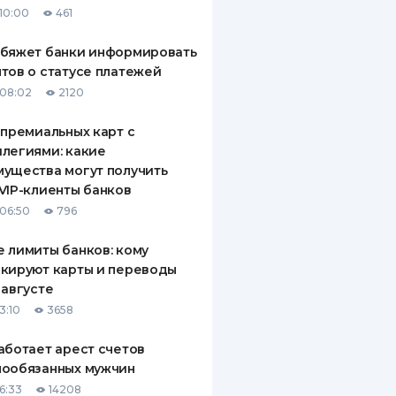
10:00
461
ДИТЕЛИ ПО
ВАНИЮ
обяжет банки информировать
тов о статусе платежей
РАХОВЫЕ ПОЛИСЫ
08:02
2120
ВЫЕ КОМПАНИИ
 премиальных карт с
легиями: какие
 О СТРАХОВЫХ
ИЯХ
ущества могут получить
VIP-клиенты банков
КА И ОПЛАТА
06:50
796
ТЫ
 лимиты банков: кому
кируют карты и переводы
 августе
3:10
3658
аботает арест счетов
нообязанных мужчин
6:33
14208