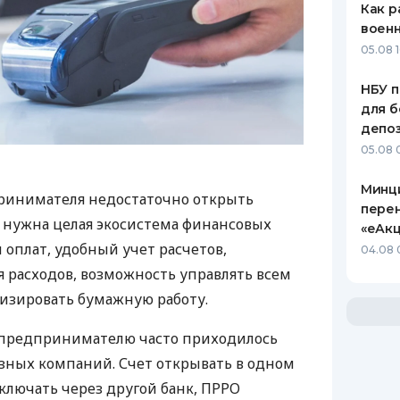
Как р
воен
05.08 1
НБУ п
для б
депо
05.08 
Минц
ринимателя недостаточно открыть
пере
у нужна целая экосистема финансовых
«еАкц
 оплат, удобный учет расчетов,
04.08 
 расходов, возможность управлять всем
изировать бумажную работу.
д предпринимателю часто приходилось
азных компаний. Счет открывать в одном
ключать через другой банк, ПРРО