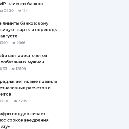
VIP-клиенты банков
ДИТЕЛИ ПО
я 06:50
154
ВАНИЮ
 лимиты банков: кому
РАХОВЫЕ ПОЛИСЫ
кируют карты и переводы
 августе
ВЫЕ КОМПАНИИ
13:10
2866
 О СТРАХОВЫХ
ИЯХ
аботает арест счетов
нообязанных мужчин
КА И ОПЛАТА
6:33
12509
ТЫ
редлагает новые правила
езналичных расчетов и
зитов
07:00
3285
ифры поддерживает
нос сроков внедрения
изу»