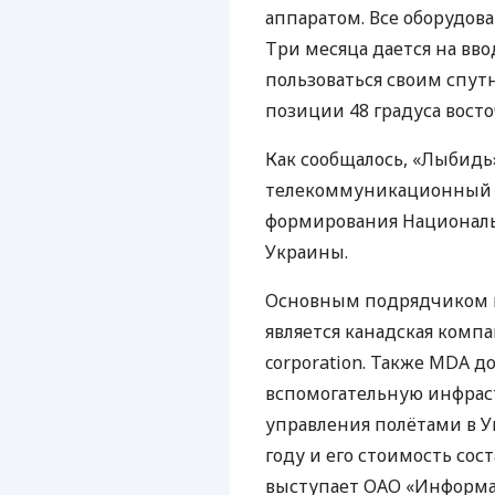
аппаратом. Все оборудов
Три месяца дается на вво
пользоваться своим спутн
позиции 48 градуса вост
Как сообщалось, «Лыбид
телекоммуникационный 
формирования Националь
Украины.
Основным подрядчиком и
является канадская компан
corporation. Также
MDA
до
вспомогательную инфрас
управления полётами в У
году и его стоимость сос
выступает
ОАО
«Информа