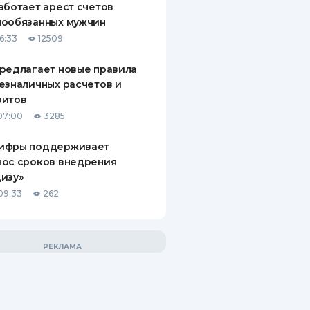
аботает арест счетов
нообязанных мужчин
6:33
12509
редлагает новые правила
езналичных расчетов и
зитов
07:00
3285
ифры поддерживает
нос сроков внедрения
изу»
09:33
262