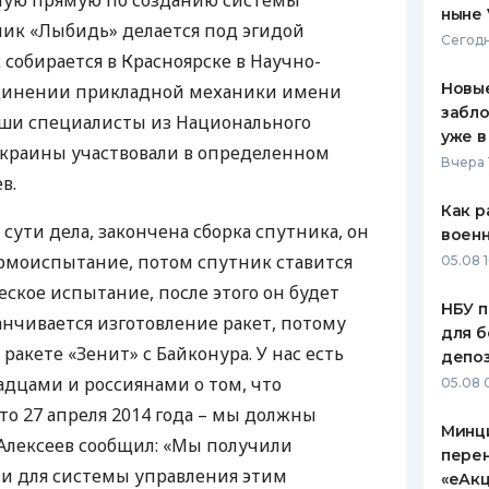
ую прямую по созданию системы
ныне 
ник «Лыбидь» делается под эгидой
ЕЖЕМЕСЯЧНЫЙ ОБЗОР
ПУТЕВО
Сегодн
КЕШБЭКА
СТРАХО
 собирается в Красноярске в Научно-
Новые
динении прикладной механики имени
ПУТЕВОДИТЕЛИ ПО
ВСЕ СТ
забло
аши специалисты из Национального
БАНКОВСКИМ КАРТАМ
уже в
СТРАХО
Украины участвовали в определенном
Вчера 
в.
ОТЗЫВЫ
КОМПАН
Как р
о сути дела, закончена сборка спутника, он
воен
ДОСТАВ
ермоиспытание, потом спутник ставится
05.08 1
ское испытание, после этого он будет
КОНТАК
НБУ п
анчивается изготовление ракет, потому
для б
 ракете «Зенит» с Байконура. У нас есть
депо
адцами и россиянами о том, что
05.08 
то 27 апреля 2014 года – мы должны
Минц
 Алексеев сообщил: «Мы получили
пере
ии для системы управления этим
«еАкц