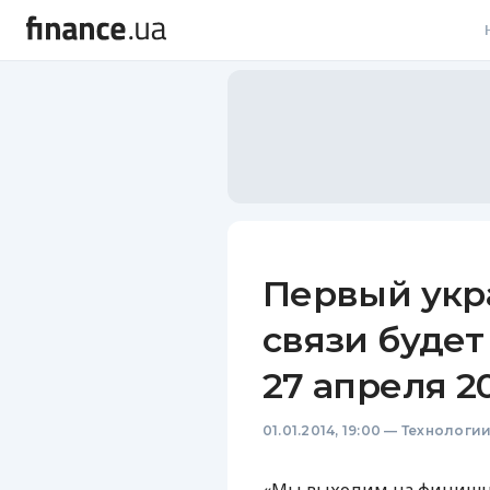
В
В
Л
А
Н
Первый укр
С
связи будет
П
27 апреля 2
Т
01.01.2014, 19:00
—
Технологи
Р