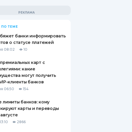
 ПО ТЕМЕ
обяжет банки информировать
тов о статусе платежей
я 08:02
10
 премиальных карт с
легиями: какие
ущества могут получить
VIP-клиенты банков
я 06:50
154
 лимиты банков: кому
кируют карты и переводы
 августе
13:10
2866