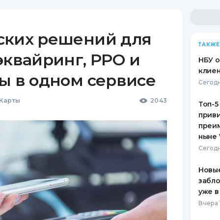
ских решений для
ТАКЖЕ
эквайринг, РРО и
НБУ 
клиен
ы в одном сервисе
Сегодн
 Карты
2043
Топ-5
приви
преим
ныне 
Сегодн
Новые
забло
уже в
Вчера 