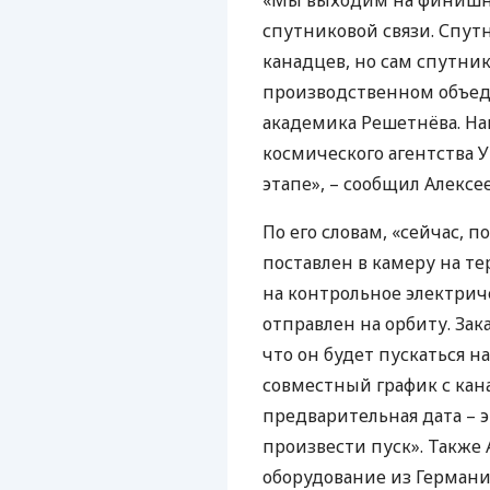
«Мы выходим на финишн
спутниковой связи. Спут
канадцев, но сам спутник
производственном объе
академика Решетнёва. Н
космического агентства 
этапе», – сообщил Алексее
По его словам, «сейчас, п
поставлен в камеру на т
на контрольное электриче
отправлен на орбиту. Зак
что он будет пускаться на
совместный график с кан
предварительная дата – э
произвести пуск». Также
оборудование из Герман