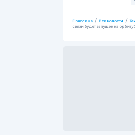
/
/
Finance.ua
Все новости
Те
связи будет запущен на орбиту 