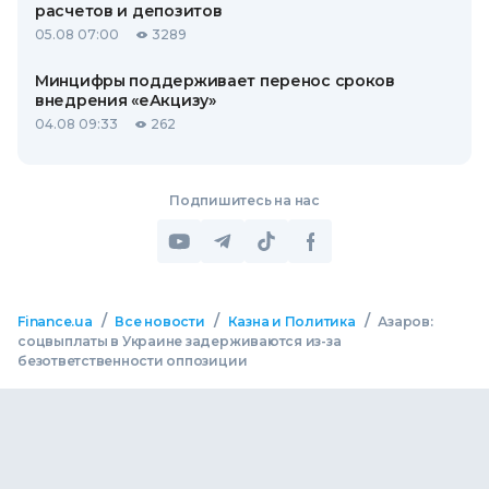
расчетов и депозитов
05.08 07:00
3289
Минцифры поддерживает перенос сроков
внедрения «еАкцизу»
04.08 09:33
262
Подпишитесь на нас
/
/
/
Finance.ua
Все новости
Казна и Политика
Азаров:
соцвыплаты в Украине задерживаются из-за
безответственности оппозиции